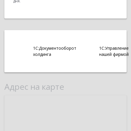
дня.
1С:Документооборот
1С:Управление
холдинга
нашей фирмой
Адрес на карте