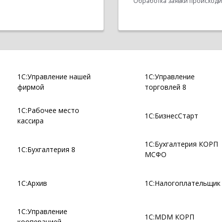
Обработка заявки происходит
1С:Управление нашей
1С:Управление
фирмой
торговлей 8
1С:Рабочее место
1С:БизнесСтарт
кассира
1С:Бухгалтерия КОРП
1С:Бухгалтерия 8
МСФО
1С:Архив
1С:Налогоплательщик
1С:Управление
1С:MDM КОРП
кооперацией