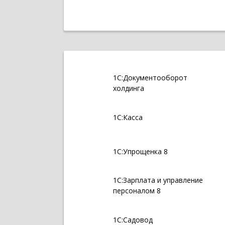
1С:Документооборот
холдинга
1С:Касса
1С:Упрощенка 8
1С:Зарплата и управление
персоналом 8
1С:Садовод