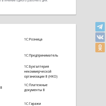
 в течение одного рабочего дня.
1С:Розница
1С:Предприниматель
1С:Бухгалтерия
некоммерческой
организации 8 (НКО)
1С:Платежные
 8
документы 8
1С:Гаражи