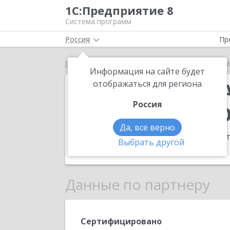
1С:Предприятие 8
Система программ
Россия
Пр
Главная
ЦЕНТР АВТОМАТИЗИРОВАННЫХ ИНФОРМ
Информация на сайте будет
ЦЕНТР АВТОМ
отображаться для региона
Россия
ИНФОРМАЦИО
Да, все верно
Адрес:
169300, Коми Респ, Ухта г, Ин
Выбрать другой
Телефон:
(83159) 8-904-860-0437
Данные по партнеру
Сертифицировано