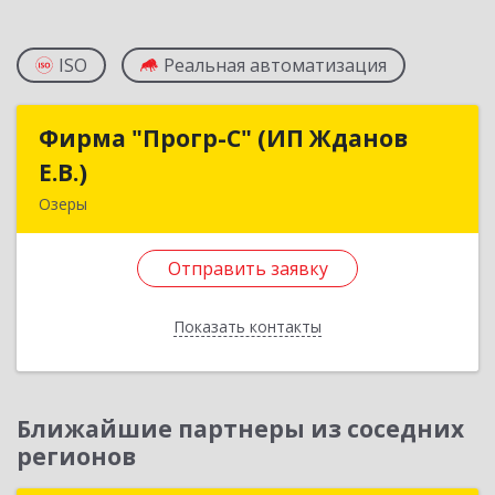
ISO
Реальная автоматизация
Фирма "Прогр-С" (ИП Жданов
Фирма "Прогр-С" (ИП Жданов
Е.В.)
Е.В.)
Озеры
140563, Московская обл, Озерский р-н, Озеры г,
им Маршала Катукова мкр, дом № 16, кв.27
Отправить заявку
Подробнее
Показать контакты
Отправить заявку
Назад
Ближайшие партнеры из соседних
регионов