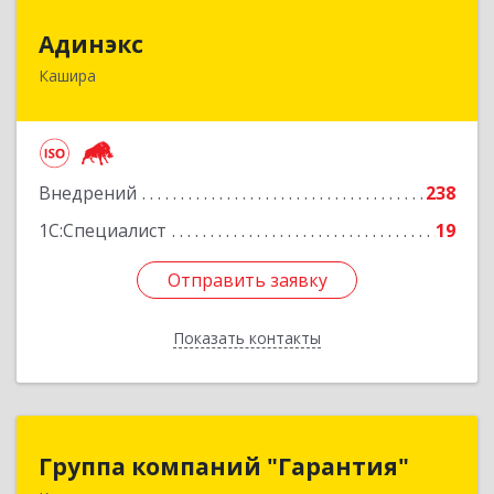
Адинэкс
Адинэкс
Кашира
142900, Московская обл, г.о. Кашира, Кашира г,
Стрелецкая ул, дом № 70/1
Подробнее
Внедрений
238
1С:Специалист
19
Отправить заявку
Отправить заявку
Показать контакты
Назад
Группа компаний "Гарантия"
Группа компаний "Гарантия"