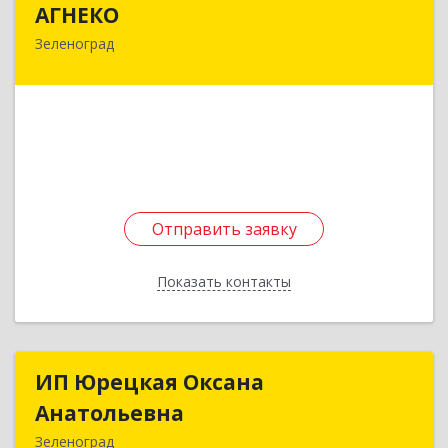
АГНЕКО
Зеленоград
124617, Москва г, Зеленоград г, корпус 1454,
кв.150
Подробнее
Отправить заявку
Отправить заявку
Показать контакты
Назад
ИП Юрецкая Оксана
ИП Юрецкая Оксана
Анатольевна
Анатольевна
Зеленоград