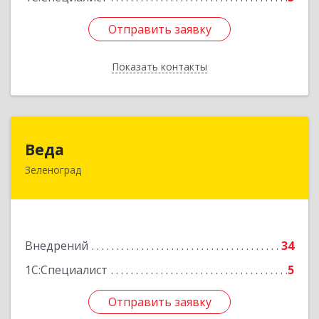
Отправить заявку
Отправить заявку
Показать контакты
Назад
Веда
Веда
Зеленоград
124683, Москва г, Зеленоград г, корпус 1504,
н.п.II
Подробнее
Внедрений
34
1С:Специалист
5
Отправить заявку
Отправить заявку