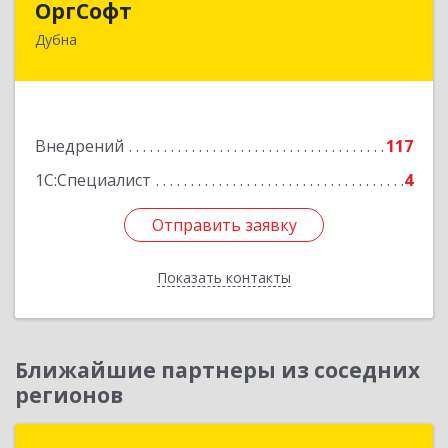
ОргСофт
Дубна
141980, Московская обл, Дубна г, 9 Мая ул, дом
№ 7в, строение 2, оф.170
Подробнее
Внедрений
117
1С:Специалист
4
Отправить заявку
Отправить заявку
Показать контакты
Назад
Ближайшие партнеры из соседних
регионов