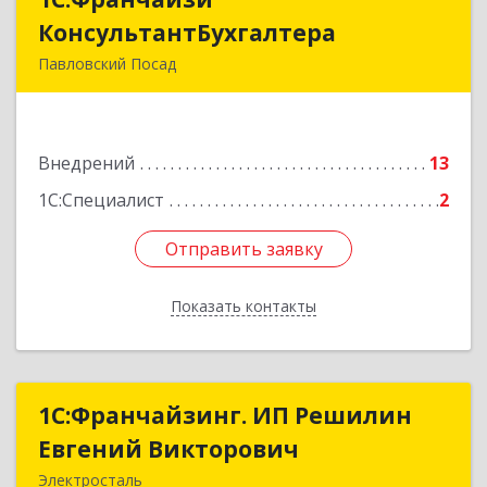
КонсультантБухгалтера
КонсультантБухгалтера
Павловский Посад
142500, Московская обл, Павловский Посад г,
Каляева ул, дом № 3, оф.38
Внедрений
13
Подробнее
1С:Специалист
2
Отправить заявку
Отправить заявку
Показать контакты
Назад
1С:Франчайзинг. ИП Решилин
1С:Франчайзинг. ИП Решилин
Евгений Викторович
Евгений Викторович
Электросталь