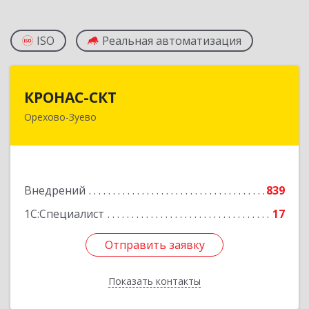
ISO
Реальная автоматизация
КРОНАС-СКТ
КРОНАС-СКТ
Орехово-Зуево
142600, Московская обл, Орехово-Зуево г,
Бабушкина ул, дом № 2А, пом.31
Подробнее
Внедрений
839
1С:Специалист
17
Отправить заявку
Отправить заявку
Показать контакты
Назад