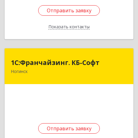
Отправить заявку
Отправить заявку
Показать контакты
Назад
1С:Франчайзинг. КБ-Софт
1С:Франчайзинг. КБ-Софт
Ногинск
142400, Московская обл, г.о Богородский,
Ногинск г, Индустриальная ул, Здание № 41В,
оф.449
Подробнее
Отправить заявку
Отправить заявку