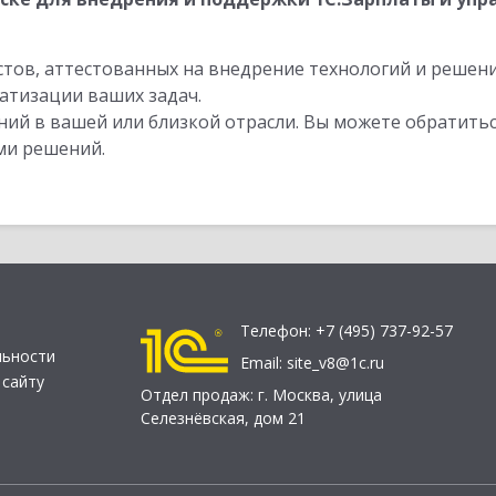
стов, аттестованных на внедрение технологий и решен
атизации ваших задач.
ий в вашей или близкой отрасли. Вы можете обратитьс
ми решений.
Телефон:
+7 (495) 737-92-57
льности
Email:
site_v8@1c.ru
 сайту
Отдел продаж:
г. Москва
,
улица
Селезнёвская, дом 21