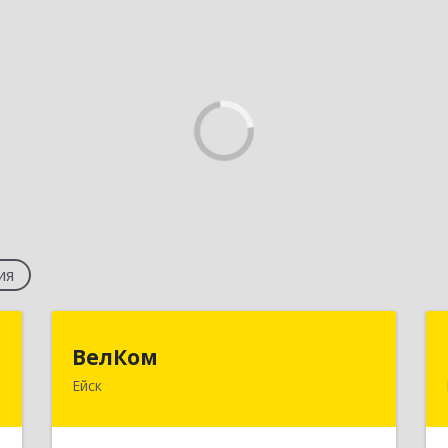
ия
а
ВелКом
ВелКом
Ейск
й
353688, Краснодарский край, Ейский
,
р-н, Ейск г, Керченский пер, дом №
4
2/1, корпус 1