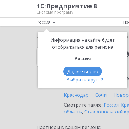
1С:Предприятие 8
Система программ
Россия
Пр
Главная
1С:Зарплата и управление персоналом 8
Информация на сайте будет
отображаться для региона
1С:Зарплата и 
Россия
в Ейске
Да, все верно
Ознакомьтесь с информацио
Выбрать другой
или внедрение продукта.
Краснодар
Сочи
Новор
Смотрите также:
Россия
,
Кра
область
,
Ставропольский к
Партнеры в вашем регионе: