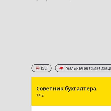
ISO
Реальная автоматизац
Советник бухгалтер
Советник бухгалтера
Ейск
353691, Краснодарский край, Ейски
р-н, Ейск г, Красная ул, дом №45/2
оф.