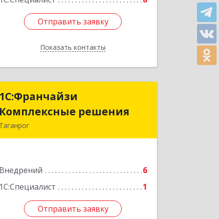
Отправить заявку
Отправить заявку
Показать контакты
Назад
1С:Франчайзи
1С:Франчайзи
Комплексные решения
Комплексные решения
Таганрог
347923, Ростовская обл, Таганрог г,
Карьерный пер, дом № 8
Внедрений
6
Подробнее
1С:Специалист
1
Отправить заявку
Отправить заявку