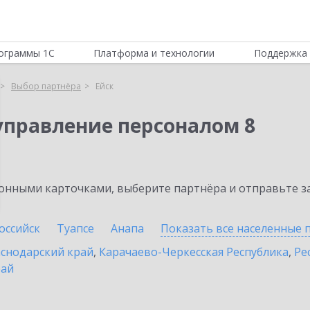
ограммы 1С
Платформа и технологии
Поддержка 
Выбор партнёра
Ейск
управление персоналом 8
нными карточками, выберите партнёра и отправьте за
оссийск
Туапсе
Анапа
Показать все населенные
снодарский край
,
Карачаево-Черкесская Республика
,
Ре
рай