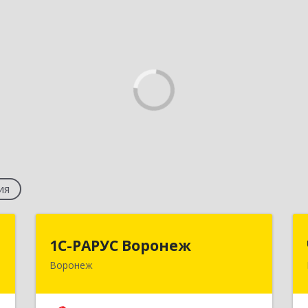
ия
ж
1С-РАРУС Воронеж
1С-РАРУС Воронеж
Воронеж
,
394016, Воронежская обл, Воронеж г,
,
Московский пр-кт, дом № 53, оф.303
1
(этаж 3)