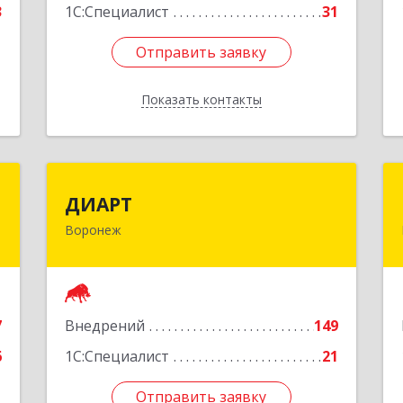
3
1С:Специалист
31
Отправить заявку
Отправить заявку
Показать контакты
Назад
Т
ДИАРТ
ДИАРТ
Воронеж
,
394006, Воронежская обл, Воронеж г,
с
Девицкий Выезд ул, дом № 32
0
Подробнее
е
7
Внедрений
149
6
1С:Специалист
21
Отправить заявку
Отправить заявку