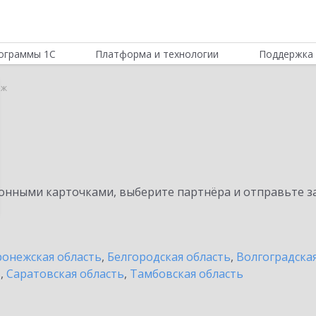
ограммы 1С
Платформа и технологии
Поддержка 
еж
нными карточками, выберите партнёра и отправьте за
онежская область
,
Белгородская область
,
Волгоградска
ь
,
Саратовская область
,
Тамбовская область