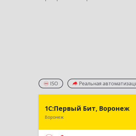
ISO
Реальная автоматизац
1С:Первый Бит, Вороне
1С:Первый Бит, Воронеж
Воронеж
394006, Воронежская обл, Воронеж г
20-летия Октября ул, дом № 119
оф.71