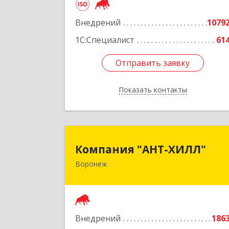
Подробне
Внедрений
1079
1С:Специалист
61
Отправить заявку
Отправить заявку
Показать контакты
Назад
Компания "АНТ-ХИЛЛ
Компания "АНТ-ХИЛЛ"
Воронеж
394088, Воронежская обл, Воронеж г
Победы б-р, дом № 5
Подробне
Внедрений
186