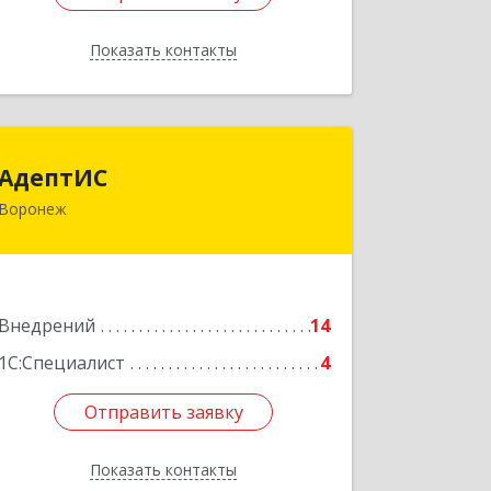
Показать контакты
Назад
АдептИС
АдептИС
Воронеж
349026, Воронежская обл, Воронеж г,
Труда пр, дом № 48, пом.III
Подробнее
Внедрений
14
1С:Специалист
4
Отправить заявку
Отправить заявку
Показать контакты
Назад