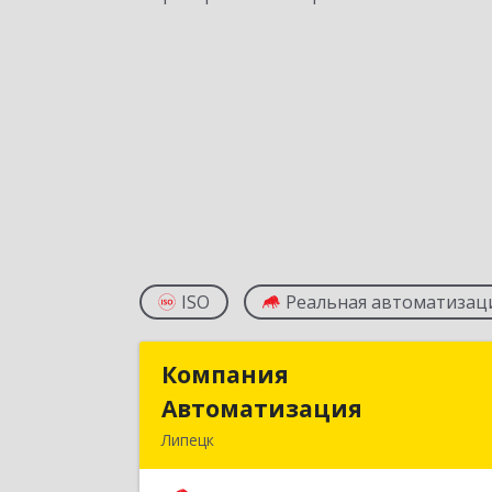
ISO
Реальная автоматизац
Компания
Компани
Автоматизация
Автоматизаци
Липецк
398001, Липецкая обл, Липецк г
Победы пл, дом № 