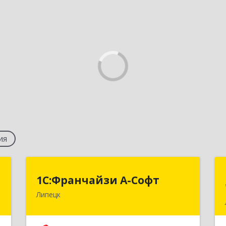
ия
я
1С:Франчайзи А-Софт
1С:Франчайзи А-Софт
я
Липецк
398059, Липецкая обл, Липецк г,
Фрунзе ул, дом № 27
,
8