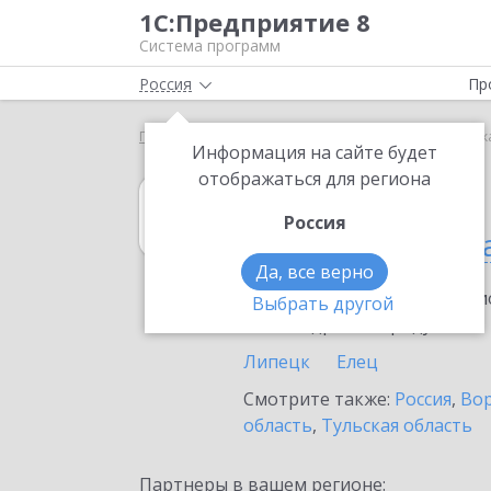
1С:Предприятие 8
Система программ
Россия
Пр
Главная
1С:Гаражи
Выбор партнёра
Липецк
Информация на сайте будет
отображаться для региона
1С:Гаражи
Россия
в Липецкой обл
Да, все верно
Ознакомьтесь с информацио
Выбрать другой
или внедрение продукта.
Липецк
Елец
Смотрите также:
Россия
,
Вор
область
,
Тульская область
Партнеры в вашем регионе: