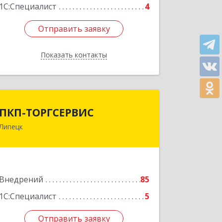
1С:Специалист
4
Отправить заявку
Отправить заявку
Показать контакты
Назад
ПКП-ТОРГСЕРВИС
ПКП-ТОРГСЕРВИС
Липецк
398024, Липецкая обл, Липецк г,
Победы пр, дом № 72А
Подробнее
Внедрений
85
1С:Специалист
5
Отправить заявку
Отправить заявку