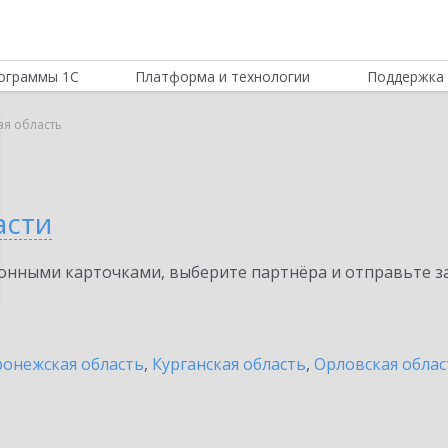
ограммы 1С
Платформа и технологии
Поддержка 
ая область
асти
нными карточками, выберите партнёра и отправьте за
онежская область
,
Курганская область
,
Орловская облас