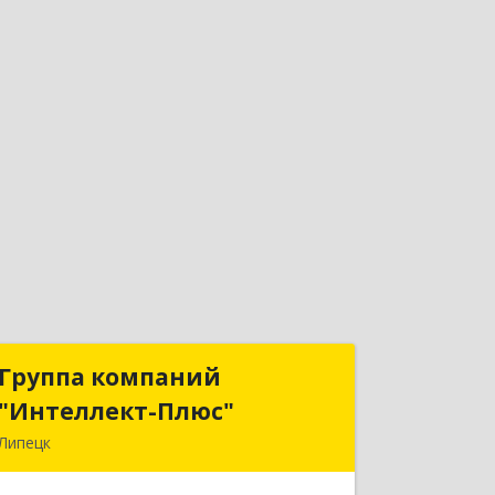
Группа компаний
Группа компаний
"Интеллект-Плюс"
"Интеллект-Плюс"
Липецк
398024, Липецкая обл, Липецк г,
Победы пл, дом № 8, 306