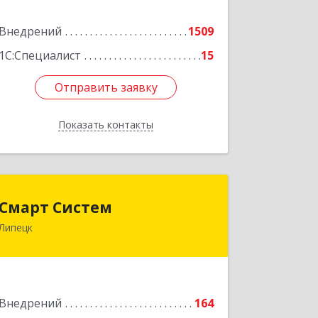
Внедрений
1509
Подробнее
1С:Специалист
15
Отправить заявку
Отправить заявку
Показать контакты
Назад
Смарт Систем
Смарт Систем
Липецк
398059, Липецкая обл, Липецк г,
Барашева ул, дом № 1, пом.23
Подробнее
Внедрений
164