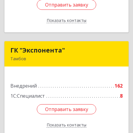
Отправить заявку
Отправить заявку
Показать контакты
Назад
ГК "Экспонента"
ГК "Экспонента"
Тамбов
392000, Тамбовская обл, Тамбов г, Студенецкая
набережная ул, дом № 20
Внедрений
162
Подробнее
1С:Специалист
8
Отправить заявку
Отправить заявку
Показать контакты
Назад