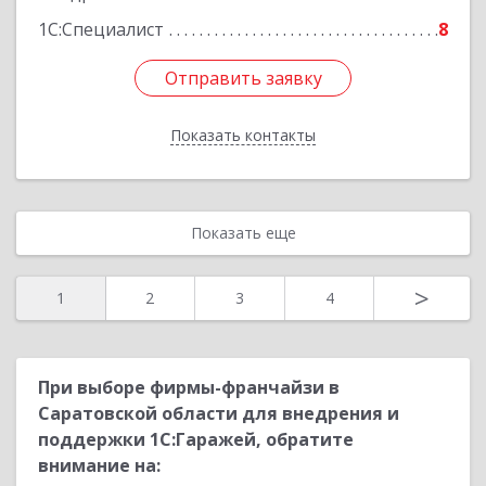
1С:Специалист
8
Отправить заявку
Отправить заявку
Показать контакты
Назад
Показать еще
>
1
2
3
4
При выборе фирмы-франчайзи в
Саратовской области для внедрения и
поддержки 1С:Гаражей, обратите
внимание на: