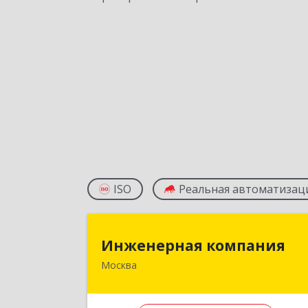
ISO
Реальная автоматизац
Инженерная компани
Инженерная компания
Москва
109052, Москва г, вн.тер.г
муниципальный окру
Нижегородский, Смирновская ул, до