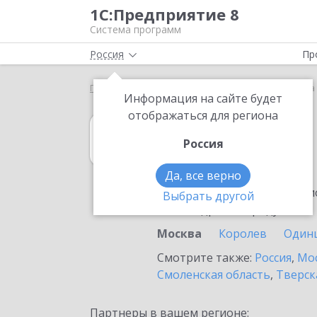
1С:Предприятие 8
Система программ
Россия
Пр
Главная
1С:Гаражи
Выбор партнёра
Москва
Информация на сайте будет
отображаться для региона
1С:Гаражи
Россия
в Москве
Да, все верно
Ознакомьтесь с информацио
Выбрать другой
или внедрение продукта.
Москва
Королев
Один
Смотрите также:
Россия
,
Мос
Смоленская область
,
Тверск
Партнеры в вашем регионе: