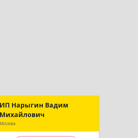
ИП Нарыгин Вадим
ИП Нарыгин Вадим
Михайлович
Михайлович
Москва
125364, Москва г, Химкинский б-р,
дом № 14, корпус 2, кв.131