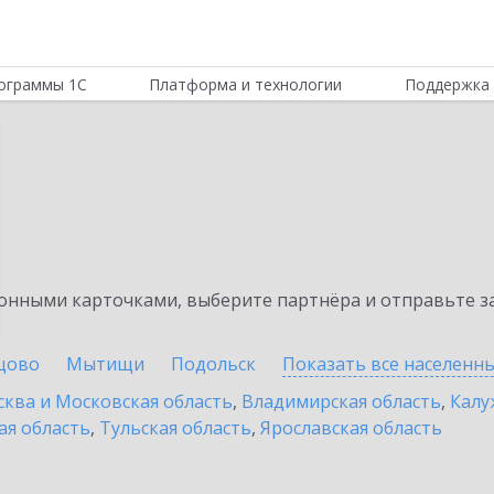
ограммы 1С
Платформа и технологии
Поддержка 
нными карточками, выберите партнёра и отправьте за
цово
Мытищи
Подольск
Показать все населенн
ква и Московская область
,
Владимирская область
,
Калу
ая область
,
Тульская область
,
Ярославская область