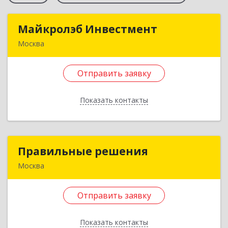
Майкролэб Инвестмент
Майкролэб Инвестмент
Москва
105094, Москва г, Семёновский Вал ул, дом №
6Г, строение 3, этаж 2, пом.2
Отправить заявку
Подробнее
Показать контакты
Отправить заявку
Назад
Правильные решения
Правильные решения
Москва
111402, Москва г, Жемчуговой аллея, дом № 5,
корпус 2, пом.109, ком.6
Отправить заявку
Подробнее
Показать контакты