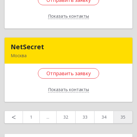
Отправить заявку
Подробнее
Показать контакты
Отправить заявку
Назад
NetSecret
NetSecret
Москва
105082, Москва г, вн.тер.г. муниципальный
округ Басманный, Фридриха Энгельса ул, дом
Отправить заявку
№ 75, строение 3, пом.1/1
Показать контакты
Подробнее
Отправить заявку
<
1
...
32
33
34
35
Назад