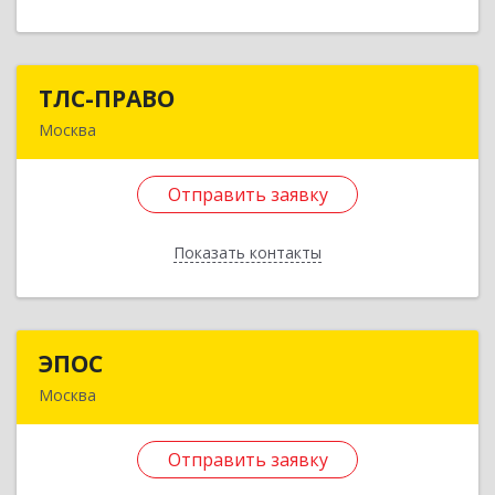
Отправить заявку
Назад
ТЛС-ПРАВО
ТЛС-ПРАВО
Москва
105082, Москва г, Фридриха Энгельса ул, дом №
75, строение 21, этаж 5, пом. I, ком. 18, оф.501
Отправить заявку
Подробнее
Показать контакты
Отправить заявку
Назад
ЭПОС
ЭПОС
Москва
142715, Московская обл, Ленинский р-н,
Развилка п, дом № 5А-27
Отправить заявку