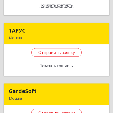
Подробнее
Показать контакты
Отправить заявку
Назад
1АРУС
1АРУС
Москва
111399, Москва г, Мартеновская ул, дом № 13,
кв.128
Отправить заявку
Подробнее
Показать контакты
Отправить заявку
Назад
GardeSoft
GardeSoft
Москва
117587, Москва г, Варшавское ш, дом № 125,
строение 18