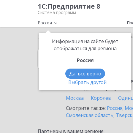
1С:Предприятие 8
Система программ
Россия
Пр
Главная
1С:Гаражи
Выбор партнёра
Колом
Информация на сайте будет
отображаться для региона
1С:Гаражи
Россия
в Коломне
Да, все верно
Ознакомьтесь с информацио
Выбрать другой
или внедрение продукта.
Москва
Королев
Один
Смотрите также:
Россия
,
Мос
Смоленская область
,
Тверск
Партнеры в вашем регионе: