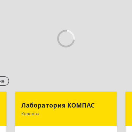
ия
й
Лаборатория КОМПАС
Лаборатория КОМПАС
"
Коломна
140415, Московская обл, Коломна г,
Л.Толстого ул, дом № 2
,
0