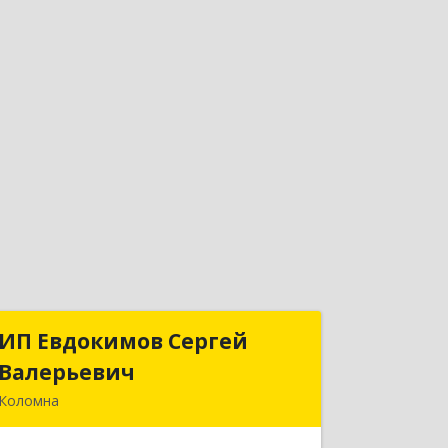
ИП Евдокимов Сергей
ИП Евдокимов Сергей
Валерьевич
Валерьевич
Коломна
140400, Московская обл, Коломна г,
Толстикова ул, дом № 1а, кв.9