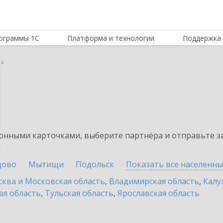
ограммы 1С
Платформа и технологии
Поддержка 
на
нными карточками, выберите партнёра и отправьте за
цово
Мытищи
Подольск
Показать все населенн
ква и Московская область
,
Владимирская область
,
Калу
ая область
,
Тульская область
,
Ярославская область