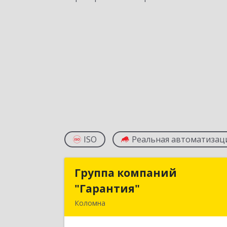
ISO
Реальная автоматизац
Группа компаний
Группа компани
"Гарантия"
"Гарантия
Коломна
140407, Московская обл, Коломна г
Гагарина ул, дом № 7