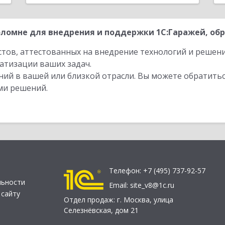
ломне для внедрения и поддержки 1С:Гаражей, обр
стов, аттестованных на внедрение технологий и решен
атизации ваших задач.
ий в вашей или близкой отрасли. Вы можете обратитьс
ми решений.
Телефон:
+7 (495) 737-92-57
льности
Email:
site_v8@1c.ru
 сайту
Отдел продаж:
г. Москва
,
улица
Селезнёвская, дом 21