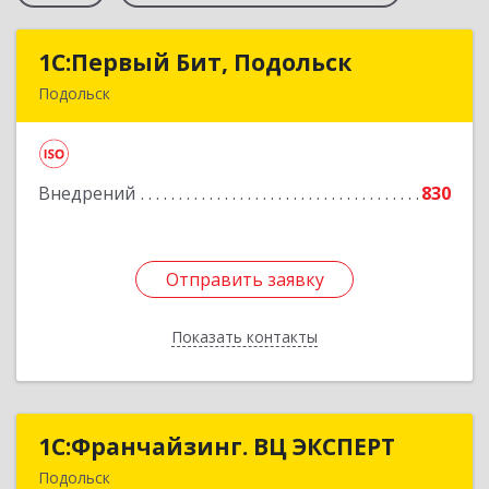
1С:Первый Бит, Подольск
1С:Первый Бит, Подольск
Подольск
142100, Московская обл, Подольск г,
Комсомольская ул, дом № 1, пом.1
Внедрений
830
Подробнее
Отправить заявку
Отправить заявку
Показать контакты
Назад
1С:Франчайзинг. ВЦ ЭКСПЕРТ
1С:Франчайзинг. ВЦ ЭКСПЕРТ
Подольск