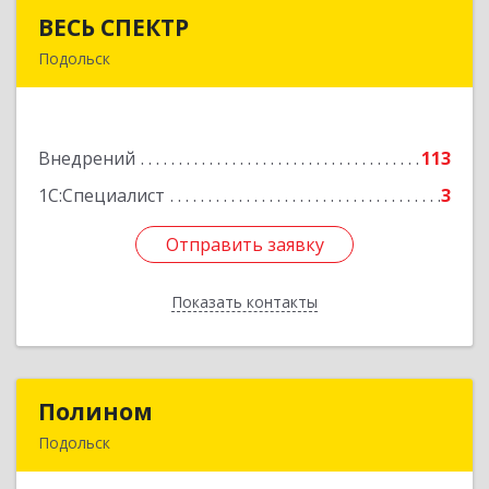
ВЕСЬ СПЕКТР
ВЕСЬ СПЕКТР
Подольск
142116, Московская обл, Подольск г, Советская
ул, дом № 36
Внедрений
113
Подробнее
1С:Специалист
3
Отправить заявку
Отправить заявку
Показать контакты
Назад
Полином
Полином
Подольск
142100, Московская обл, Подольск г,