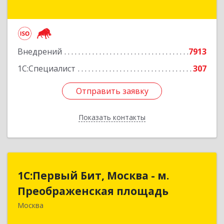
дом № 35, строение 64, пом.12/7
Подробнее
Внедрений
7913
1С:Специалист
307
Отправить заявку
Отправить заявку
Показать контакты
Назад
1С:Первый Бит, Москва - м.
1С:Первый Бит, Москва - м.
Преображенская площадь
Преображенская площадь
Москва
107076, Москва г, Краснобогатырская ул, дом №
89, строение 1, пом.66