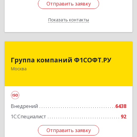
Отправить заявку
Отправить заявку
Показать контакты
Назад
Группа компаний Ф1СОФТ.РУ
Группа компаний Ф1СОФТ.РУ
101000, Москва г, Лубянский проезд, дом №
Москва
27/1с1
Подробнее
Внедрений
6438
1С:Специалист
92
Отправить заявку
Отправить заявку