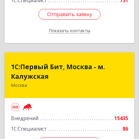
1С:Специалист
751
Отправить заявку
Отправить заявку
Показать контакты
Назад
1С:Первый Бит, Москва - м.
1С:Первый Бит, Москва - м.
Калужская
Калужская
Москва
109147, Москва г, Воронцовская ул, дом № 35А,
строение 1, оф.3/1
Подробнее
Внедрений
15435
1С:Специалист
86