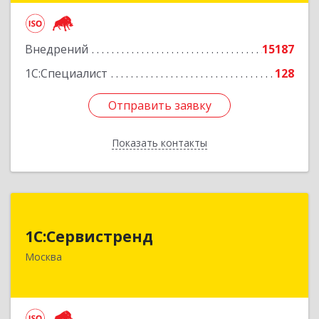
Подробнее
Внедрений
15187
1С:Специалист
128
Отправить заявку
Отправить заявку
Показать контакты
Назад
1С:Сервистренд
1С:Сервистренд
107023, Москва г, Семёновский пер, дом № 15,
Москва
этаж 6, пом.I, ком.4
Подробнее