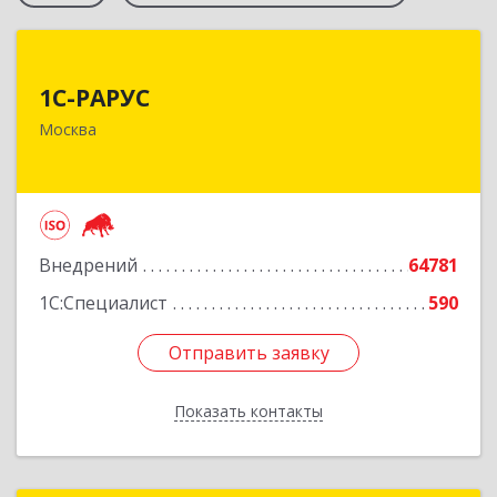
1С-РАРУС
1С-РАРУС
127434, Москва г, Дмитровское ш, дом № 9Б
Москва
Подробнее
Внедрений
64781
1С:Специалист
590
Отправить заявку
Отправить заявку
Показать контакты
Назад