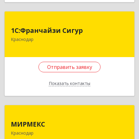
Назад
1С:Франчайзи Сигур
1С:Франчайзи Сигур
350058, Краснодарский край, г.о. город
Краснодар
Краснодар, Краснодар г, Старокубанская ул,
дом № 122, оф.1,5
Подробнее
Отправить заявку
Отправить заявку
Показать контакты
Назад
МИРМЕКС
МИРМЕКС
350078, Краснодарский край, Краснодар г, им
Краснодар
Ивана Кияшко ул, дом № 8