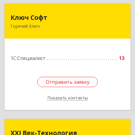
Ключ Софт
Ключ Софт
Горячий Ключ
353287, Краснодарский край, Горячий Ключ г,
Первомайский п, Бендуса ул, дом № 13
Подробнее
1С:Специалист
13
Отправить заявку
Отправить заявку
Показать контакты
Назад
XXI Век-Технология
XXI Век-Технология