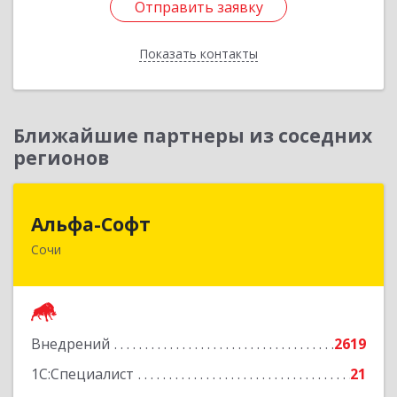
Отправить заявку
Отправить заявку
Показать контакты
Назад
Ближайшие партнеры из соседних
регионов
Альфа-Софт
Альфа-Софт
Сочи
354000, Краснодарский край, г.о. город-курорт
Сочи, Сочи г, Горького ул, дом № 87, оф.74/75
Подробнее
Внедрений
2619
1С:Специалист
21