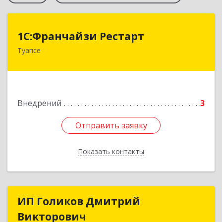
1С:Франчайзи Рестарт
1С:Франчайзи Рестарт
Туапсе
352803, Краснодарский край, Туапсе г,
Калараша ул, дом № 48а
Подробнее
Внедрений
3
Отправить заявку
Отправить заявку
Показать контакты
Назад
ИП Голиков Дмитрий
ИП Голиков Дмитрий
Викторович
Викторович