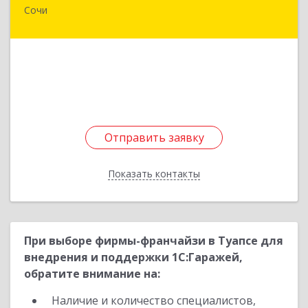
Сочи
354057, Краснодарский край, Сочи г, Невская
ул, дом № 58 3
Подробнее
Отправить заявку
Отправить заявку
Показать контакты
Назад
При выборе фирмы-франчайзи в Туапсе для
внедрения и поддержки 1С:Гаражей,
обратите внимание на:
Наличие и количество специалистов,