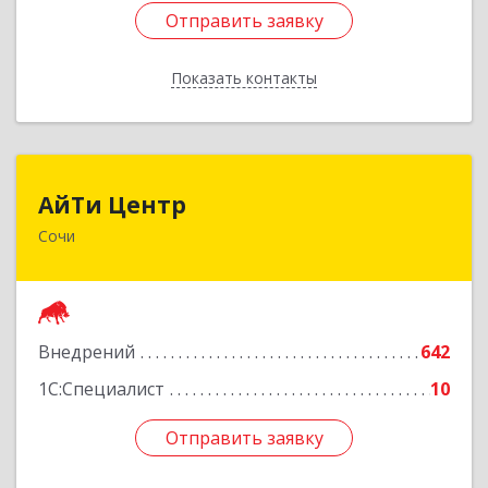
Отправить заявку
Отправить заявку
Показать контакты
Назад
АйТи Центр
АйТи Центр
Сочи
354000, Краснодарский край, Сочи, Московская
ул, дом № 19
Подробнее
Внедрений
642
1С:Специалист
10
Отправить заявку
Отправить заявку