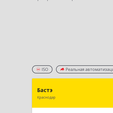
ISO
Реальная автоматизац
Баст
Бастэ
Краснодар
350072, Краснодарский край
Краснодар г, Компрессорная ул, до
№ 2