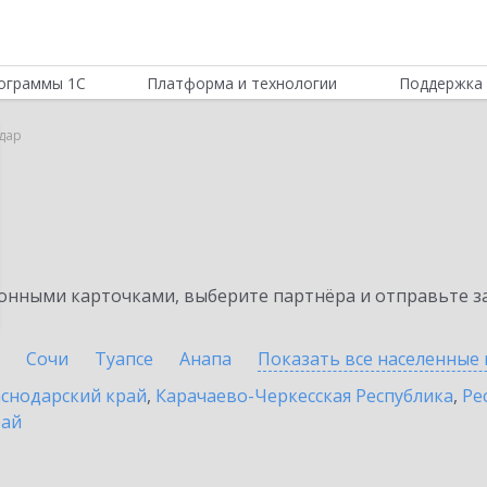
ограммы 1С
Платформа и технологии
Поддержка 
дар
нными карточками, выберите партнёра и отправьте за
Сочи
Туапсе
Анапа
Показать все населенные
снодарский край
,
Карачаево-Черкесская Республика
,
Ре
рай