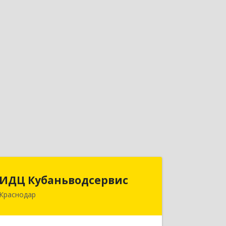
ИДЦ Кубаньводсервис
ИДЦ Кубаньводсервис
Краснодар
350075, Краснодарский край,
Краснодар г, им. Стасова ул, дом №
182/1, пом.17