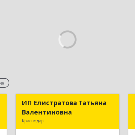
ия
э
ИП Елистратова Татьяна
ИП Елистратова Татьяна
Валентиновна
Валентиновна
,
Краснодар
м
350900, Краснодарский край,
2
Краснодар г, Урожайная 3-я ул, дом №