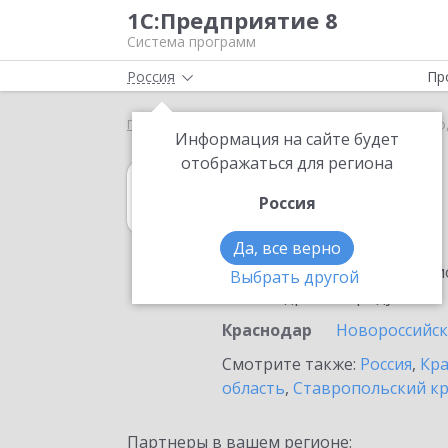
1С:Предприятие 8
Система программ
Россия
Пр
Главная
1С:Гаражи
Выбор партнёра
Красно
Информация на сайте будет
отображаться для региона
1С:Гаражи
Россия
в Краснодаре
Да, все верно
Ознакомьтесь с информацио
Выбрать другой
или внедрение продукта.
Краснодар
Новороссийск
Смотрите также:
Россия
,
Кра
область
,
Ставропольский к
Партнеры в вашем регионе: