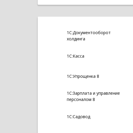
1С:Документооборот
холдинга
1С:Касса
1С:Упрощенка 8
1С:Зарплата и управление
персоналом 8
1С:Садовод