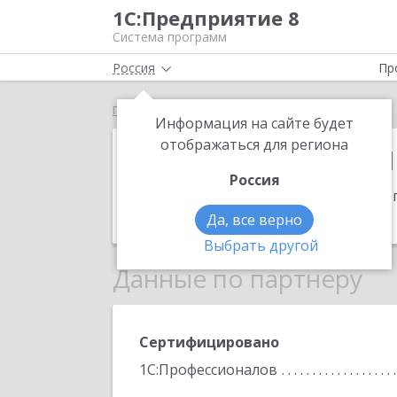
1С:Предприятие 8
Система программ
Россия
Пр
Главная
1С:Франчайзи Сигур
Информация на сайте будет
1С:Франчайзи
отображаться для региона
Россия
Адрес:
350058, Краснодарский край, г
Телефон:
(861) 237-6990
Да, все верно
Выбрать другой
Данные по партнеру
Сертифицировано
1С:Профессионалов