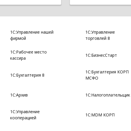
1С:Управление нашей
1С:Управление
фирмой
торговлей 8
1С:Рабочее место
1С:БизнесСтарт
кассира
1С:Бухгалтерия КОРП
1С:Бухгалтерия 8
МСФО
1С:Архив
1С:Налогоплательщик
1С:Управление
1С:MDM КОРП
кооперацией