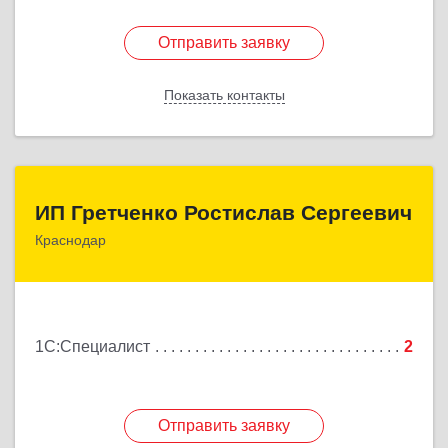
Отправить заявку
Отправить заявку
Показать контакты
Назад
ИП Гретченко Ростислав Сергеевич
ИП Гретченко Ростислав Сергеевич
Краснодар
350058, Краснодарский край, Краснодар г,
Ставропольская ул, дом № 183/1, кв.187
Подробнее
1С:Специалист
2
Отправить заявку
Отправить заявку