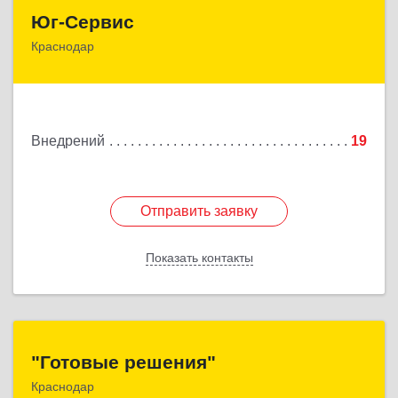
Юг-Сервис
Юг-Сервис
Краснодар
350038, Краснодарский край, Краснодар г,
Березанская ул, дом № 88
Подробнее
Внедрений
19
Отправить заявку
Отправить заявку
Показать контакты
Назад
"Готовые решения"
"Готовые решения"
Краснодар
Краснодарский край, Краснодар г, Колхозная ул,