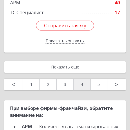
АРМ
40
1С:Специалист
17
Отправить заявку
Отправить заявку
Показать контакты
Назад
Показать еще
<
>
1
2
3
4
5
При выборе фирмы-франчайзи, обратите
внимание на:
АРМ
— Количество автоматизированных