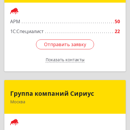
Подробнее
АРМ
50
1С:Специалист
22
Отправить заявку
Отправить заявку
Показать контакты
Назад
Группа компаний Сириус
Группа компаний Сириус
Москва
129344, Москва г, Искры ул, дом № 31, корпус 1,
оф.114
Подробнее