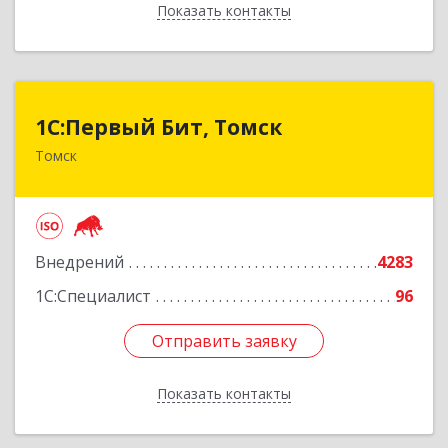
Показать контакты
Назад
1С:Первый Бит, Томск
1С:Первый Бит, Томск
Томск
634041, Томская обл, Томск г, Кирова пр-кт,
дом № 51А, оф.508
Подробнее
Внедрений
4283
1С:Специалист
96
Отправить заявку
Отправить заявку
Показать контакты
Назад