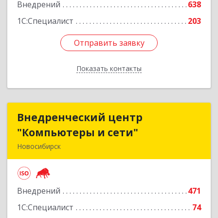
Внедрений
638
1С:Специалист
203
Отправить заявку
Отправить заявку
Показать контакты
Назад
Внедренческий центр
Внедренческий центр
"Компьютеры и сети"
"Компьютеры и сети"
Новосибирск
630075, Новосибирская обл, Новосибирск г,
Залесского, дом № 5/1, оф.711
Внедрений
471
Подробнее
1С:Специалист
74