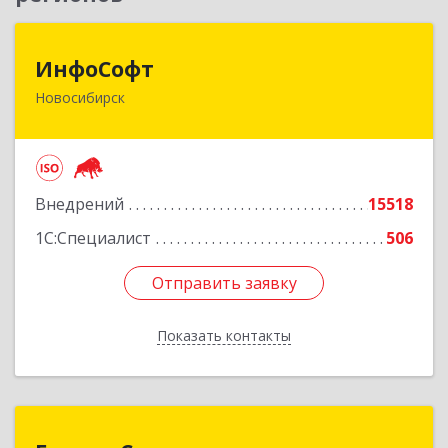
ИнфоСофт
ИнфоСофт
Новосибирск
630091, Новосибирская обл, Новосибирск г,
Крылова ул, дом № 31
Подробнее
Внедрений
15518
1С:Специалист
506
Отправить заявку
Отправить заявку
Показать контакты
Назад
Бизнес Системы