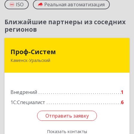
ISO
Реальная автоматизация
Ближайшие партнеры из соседних
регионов
Проф-Систем
Проф-Систем
Каменск-Уральский
623406, Свердловская обл, Каменск-Уральский
г, Уральская ул, дом № 43, пом.110
Подробнее
Внедрений
1
1С:Специалист
6
Отправить заявку
Отправить заявку
Показать контакты
Назад