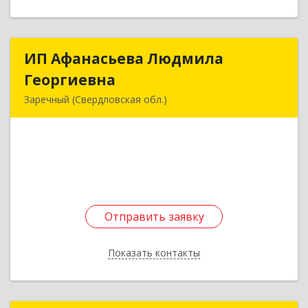
ИП Афанасьева Людмила
ИП Афанасьева Людмила
Георгиевна
Георгиевна
Заречный (Свердловская обл.)
624250, Свердловская обл, Заречный г,
Алещенкова ул, дом № 4, кв.46
Подробнее
Отправить заявку
Отправить заявку
Показать контакты
Назад