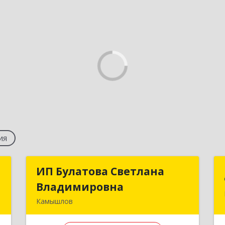
ия
р
ИП Булатова Светлана
ИП Булатова Светлана
"
Владимировна
Владимировна
Камышлов
в
624852, Свердловская обл,
7
Камышловский р-н, Обуховское с,