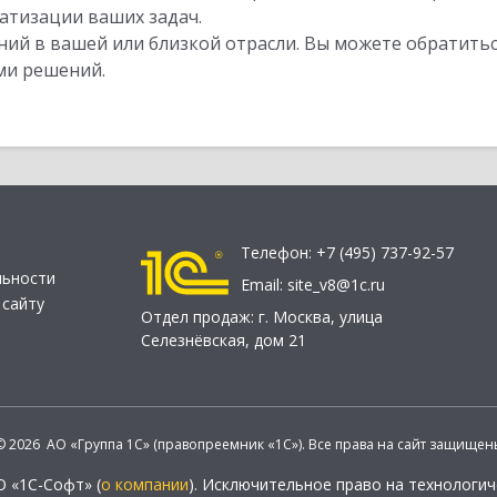
атизации ваших задач.
ий в вашей или близкой отрасли. Вы можете обратитьс
ми решений.
Телефон:
+7 (495) 737-92-57
льности
Email:
site_v8@1c.ru
 сайту
Отдел продаж:
г. Москва
,
улица
Селезнёвская, дом 21
© 2026 АО «Группа 1С» (правопреемник «1С»). Все права на сайт защищен
О «1С-Софт» (
о компании
). Исключительное право на технологи