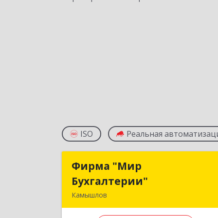
ISO
Реальная автоматизац
Фирма "Мир
Фирма "Ми
Бухгалтерии"
Бухгалтерии
Камышлов
624860, Свердловская обл, Камышло
г, Советская ул, дом № 