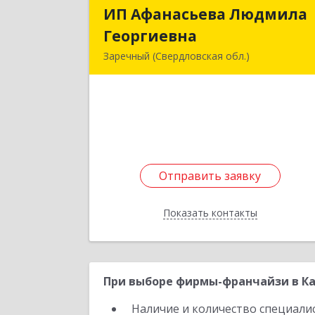
ИП Афанасьева Людмила
ИП Афанасьева Людмил
Георгиевна
Георгиевн
Заречный (Свердловская обл.)
624250, Свердловская обл, Заречны
г, Алещенкова ул, дом № 4, кв.4
Подробне
Отправить заявку
Отправить заявку
Показать контакты
Назад
При выборе фирмы-франчайзи в Ка
Наличие и количество специали