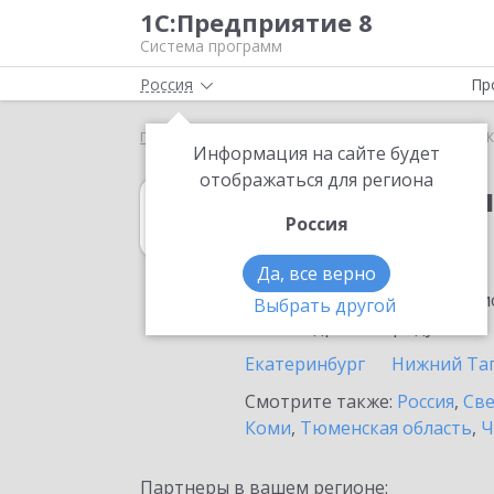
1С:Предприятие 8
Система программ
Россия
Пр
Главная
1С:Бухгалтерия 8
Выбор партнёра
Информация на сайте будет
отображаться для региона
1С:Бухгалтерия
Россия
в Камышлове
Да, все верно
Ознакомьтесь с информацио
Выбрать другой
или внедрение продукта.
Екатеринбург
Нижний Та
Смотрите также:
Россия
,
Све
Коми
,
Тюменская область
,
Ч
Партнеры в вашем регионе: