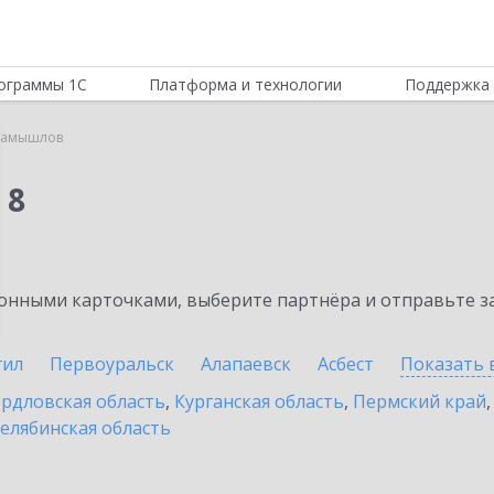
ограммы 1С
Платформа и технологии
Поддержка 
Камышлов
 8
нными карточками, выберите партнёра и отправьте за
гил
Первоуральск
Алапаевск
Асбест
Показать 
рдловская область
,
Курганская область
,
Пермский край
елябинская область