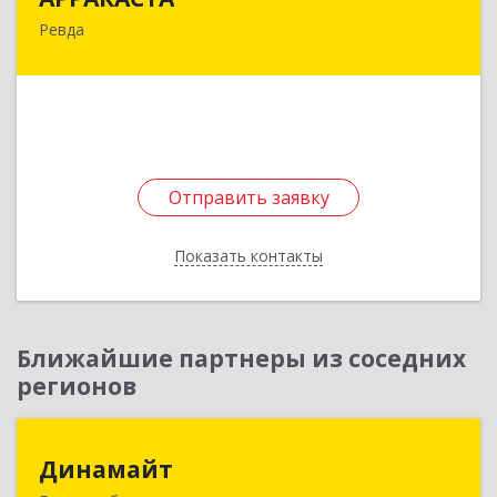
Ревда
623286, Свердловская обл, Ревда г, Азина ул,
Здание № 83, оф.3
Подробнее
Отправить заявку
Отправить заявку
Показать контакты
Назад
Ближайшие партнеры из соседних
регионов
Динамайт
Динамайт