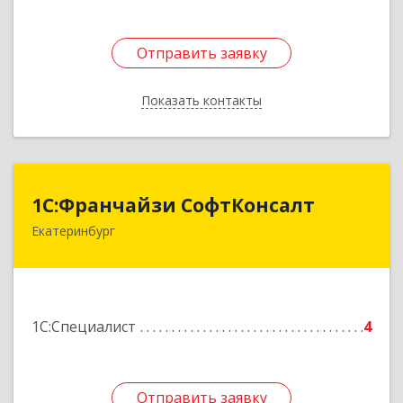
Отправить заявку
Отправить заявку
Показать контакты
Назад
1С:Франчайзи СофтКонсалт
1С:Франчайзи СофтКонсалт
Екатеринбург
620036, Свердловская обл, Екатеринбург г,
Брусничная ул, дом № 19
Подробнее
1С:Специалист
4
Отправить заявку
Отправить заявку