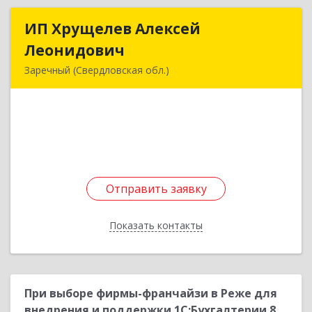
ИП Хрущелев Алексей
ИП Хрущелев Алексей
Леонидович
Леонидович
Заречный (Свердловская обл.)
624250, Свердловская обл, Заречный г,
Курчатова ул, дом № 27/2, кв.57
Подробнее
Отправить заявку
Отправить заявку
Показать контакты
Назад
При выборе фирмы-франчайзи в Реже для
внедрения и поддержки 1С:Бухгалтерии 8,