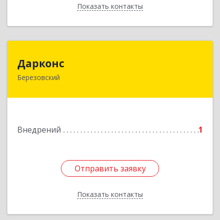
Показать контакты
Назад
Дарконс
Дарконс
Березовский
623700, Свердловская обл, Березовский г,
Строителей ул, дом № 4, оф.418
Подробнее
Внедрений
1
Отправить заявку
Отправить заявку
Показать контакты
Назад