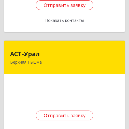
Отправить заявку
Отправить заявку
Показать контакты
Назад
АСТ-Урал
АСТ-Урал
Верхняя Пышма
624090, Свердловская обл, Верхняя Пышма г,
Уральских рабочих ул, дом № 45А - 76
Подробнее
Отправить заявку
Отправить заявку