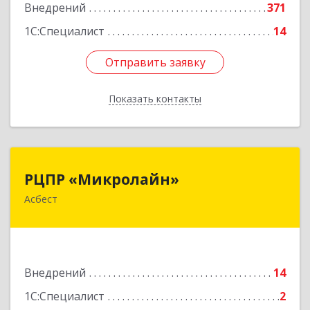
Внедрений
371
1С:Специалист
14
Отправить заявку
Отправить заявку
Показать контакты
Назад
РЦПР «Микролайн»
РЦПР «Микролайн»
Асбест
624272, Свердловская обл, Асбест г, имени В.И.
Ленина пр-кт, Здание № 29, оф.301
Подробнее
Внедрений
14
1С:Специалист
2