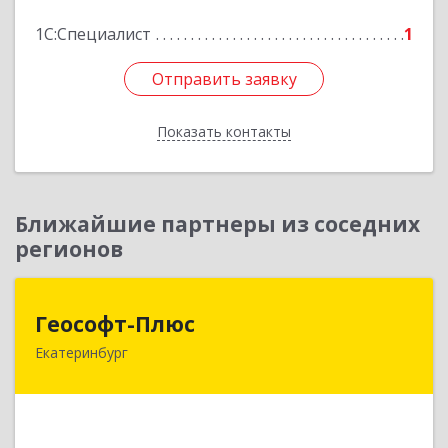
Подробнее
1С:Специалист
1
Отправить заявку
Отправить заявку
Показать контакты
Назад
Ближайшие партнеры из соседних
регионов
Геософт-Плюс
Геософт-Плюс
Екатеринбург
620033, Свердловская обл, Екатеринбург г,
Костромская ул, дом № 9
Подробнее