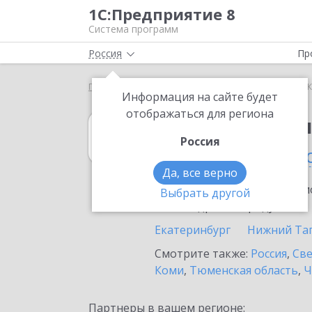
1С:Предприятие 8
Система программ
Россия
Пр
Главная
1С:Бухгалтерия 8
Выбор партнёра
К
Информация на сайте будет
отображаться для региона
1С:Бухгалтерия
Россия
в Краснотурьин
Да, все верно
Ознакомьтесь с информацио
Выбрать другой
или внедрение продукта.
Екатеринбург
Нижний Та
Смотрите также:
Россия
,
Све
Коми
,
Тюменская область
,
Ч
Партнеры в вашем регионе: