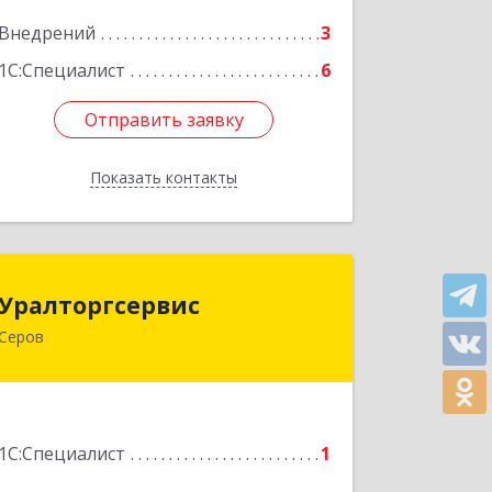
Подробнее
Внедрений
3
1С:Специалист
6
Отправить заявку
Отправить заявку
Показать контакты
Назад
Уралторгсервис
Уралторгсервис
Серов
624980, Свердловская обл, Серов г,
Кирова ул, дом № 2
Подробнее
1С:Специалист
1