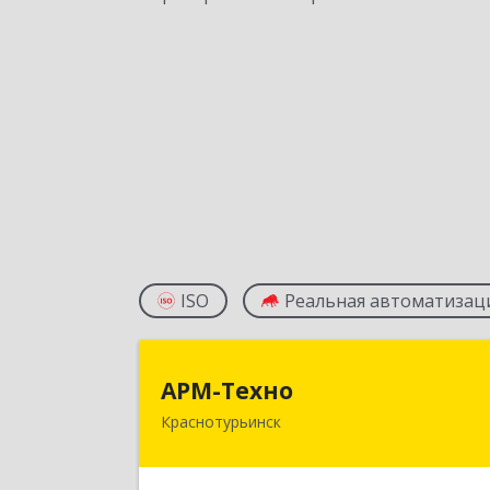
ISO
Реальная автоматизац
АРМ-Техн
АРМ-Техно
Краснотурьинск
624447, Свердловская обл
Краснотурьинск г, Чкалова ул, дом 
4, оф.11