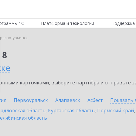
ограммы 1С
Платформа и технологии
Поддержка 
раснотурьинск
 8
ске
нными карточками, выберите партнёра и отправьте за
гил
Первоуральск
Алапаевск
Асбест
Показать 
рдловская область
,
Курганская область
,
Пермский край
елябинская область