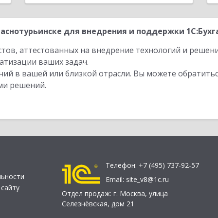
аснотурьинске для внедрения и поддержки 1С:Бухга
стов, аттестованных на внедрение технологий и решен
атизации ваших задач.
ий в вашей или близкой отрасли. Вы можете обратитьс
ми решений.
Телефон:
+7 (495) 737-92-57
льности
Email:
site_v8@1c.ru
 сайту
Отдел продаж:
г. Москва
,
улица
Селезнёвская, дом 21