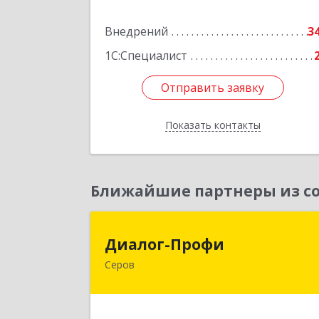
Подробне
Внедрений
3
1С:Специалист
Отправить заявку
Отправить заявку
Показать контакты
Назад
Ближайшие партнеры из со
Диалог-Проф
Диалог-Профи
Серов
624980, Свердловская обл, Серов г
Короленко ул, дом № 7/29, кв.