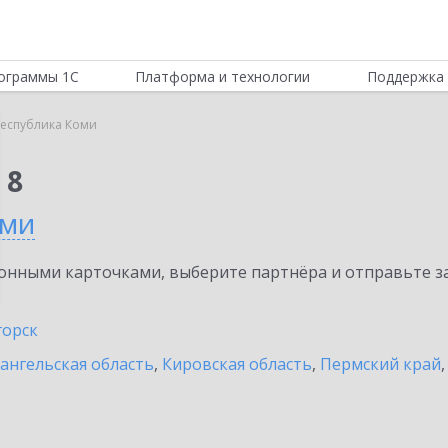
ограммы 1С
Платформа и технологии
Поддержка 
еспублика Коми
 8
оми
нными карточками, выберите партнёра и отправьте за
горск
ангельская область
,
Кировская область
,
Пермский край