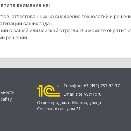
атите внимание на:
стов, аттестованных на внедрение технологий и решен
атизации ваших задач.
ий в вашей или близкой отрасли. Вы можете обратитьс
ми решений.
Телефон:
+7 (495) 737-92-57
льности
Email:
site_v8@1c.ru
 сайту
Отдел продаж:
г. Москва
,
улица
Селезнёвская, дом 21