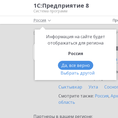
1С:Предприятие 8
Система программ
Россия
Пр
Главная
1С:Бухгалтерия 8
Выбор партнёра
Р
Информация на сайте будет
отображаться для региона
1С:Бухгалтерия
Россия
в Республике К
Да, все верно
Ознакомьтесь с информацио
Выбрать другой
или внедрение продукта.
Сыктывкар
Ухта
Сосно
Смотрите также:
Россия
,
Арх
область
Партнеры в вашем регионе: