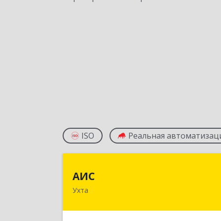
ISO
Реальная автоматизац
АИ
АИС
Ухта
169310, Коми Респ, Ухта г
Первомайская ул., дом № 35