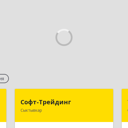
ия
С
Софт-Трейдинг
Софт-Трейдинг
Сыктывкар
,
167005, Коми Респ, Сыктывкар г,
А
Тентюковская ул, дом № 125, кв.2