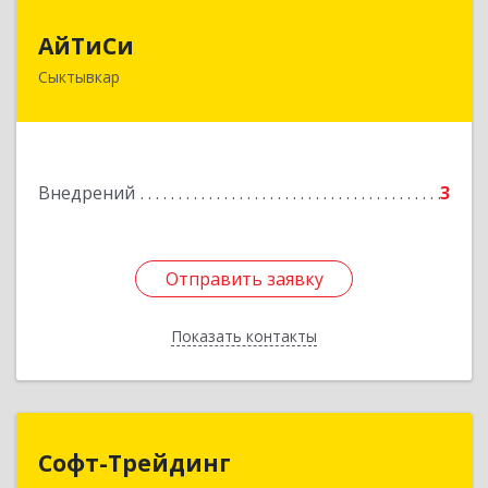
АйТиСи
АйТиСи
Сыктывкар
167000, Коми Респ, Сыктывкар г, Ленина ул,
дом № 4, кв.70
Подробнее
Внедрений
3
Отправить заявку
Отправить заявку
Показать контакты
Назад
Софт-Трейдинг
Софт-Трейдинг