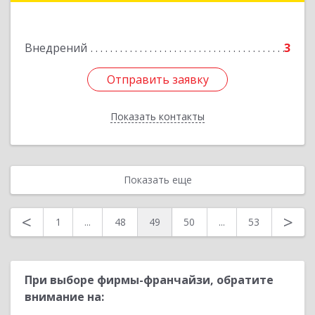
Подробнее
Внедрений
3
Отправить заявку
Отправить заявку
Показать контакты
Назад
Показать еще
<
>
1
...
48
49
50
...
53
При выборе фирмы-франчайзи, обратите
внимание на: