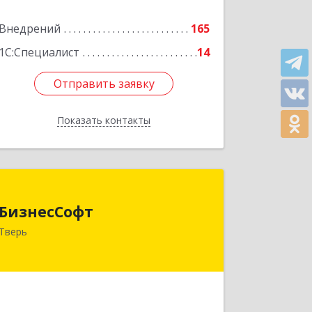
Внедрений
165
Подробнее
1С:Специалист
14
Отправить заявку
Отправить заявку
Показать контакты
Назад
БизнесСофт
БизнесСофт
170026, Тверская обл, Тверь г,
Тверь
Зинаиды Коноплянниковой ул, дом №
9/34, ком.41
Подробнее