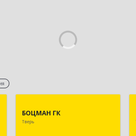
ия
д
БОЦМАН ГК
БОЦМАН ГК
,
170100, Тверская обл, Тверь г, Лидии
Тверь
0
Базановой ул, дом № 20, кв.X