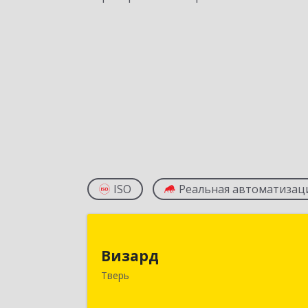
ISO
Реальная автоматизац
Визар
Визард
170006, Тверская обл, Тверь г
Тверь
Учительская ул, дом № 59, оф.11