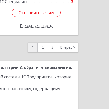
1С:Специалист
3
Отправить заявку
Отправить заявку
Показать контакты
Назад
1
2
3
Вперед
>
алтерии 8, обратите внимание на:
ий системы 1С:Предприятие, которые
я к справочнику, содержащему