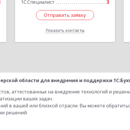
3
1С:Специалист
3
Отправить заявку
Отправить заявку
Показать контакты
Назад
ерской области для внедрения и поддержки 1С:Бухг
стов, аттестованных на внедрение технологий и решен
атизации ваших задач.
ий в вашей или близкой отрасли. Вы можете обратитьс
ми решений.