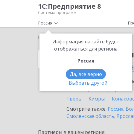
1С:Предприятие 8
Система программ
Россия
Пр
Главная
1С:Бухгалтерия 8
Выбор партнёра
Т
Информация на сайте будет
отображаться для региона
1С:Бухгалтерия
Россия
в Тверской обла
Да, все верно
Ознакомьтесь с информацио
Выбрать другой
или внедрение продукта.
Тверь
Кимры
Конаков
Смотрите также:
Россия
,
Вол
Смоленская область
,
Яросла
Партнеры в вашем регионе: