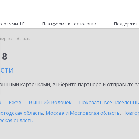
ограммы 1С
Платформа и технологии
Поддержка 
верская область
 8
сти
нными карточками, выберите партнёра и отправьте за
о
Ржев
Вышний Волочек
Показать все населенн
огодская область
,
Москва и Московская область
,
Новгор
вская область