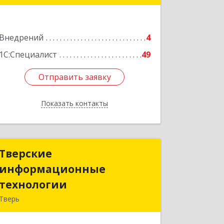
Подробнее
Внедрений
4
1С:Специалист
49
Отправить заявку
Отправить заявку
Показать контакты
Назад
Тверские
Тверские
информационные
информационные
технологии
технологии
Тверь
170028, Тверская обл, Тверь г,
Коминтерна ул, дом № 81, пом.1, каб.5