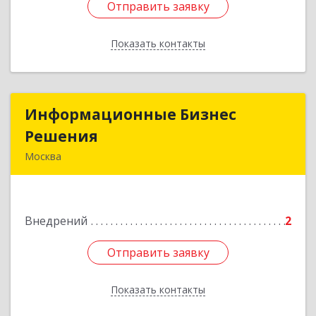
Отправить заявку
Отправить заявку
Показать контакты
Назад
Информационные Бизнес
Информационные Бизнес
Решения
Решения
Москва
115093, Москва г, Большая Серпуховская ул,
дом № 44, оф.19
Внедрений
2
Подробнее
Отправить заявку
Отправить заявку
Показать контакты
Назад