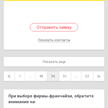
5, пом.2/1
Подробнее
Отправить заявку
Отправить заявку
Показать контакты
Назад
Показать еще
<
>
1
...
49
50
51
...
53
При выборе фирмы-франчайзи, обратите
внимание на: