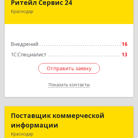
Ритейл Сервис 24
Краснодар
350059, Краснодарский край, Краснодар г, им
Селезнева ул, дом № 4/3, пом.15
Подробнее
Внедрений
16
1С:Специалист
13
Отправить заявку
Отправить заявку
Показать контакты
Назад
Поставщик коммерческой
Поставщик коммерческой
информации
информации
Краснодар