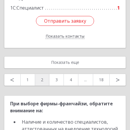
1С:Специалист
1
Отправить заявку
Отправить заявку
Показать контакты
Назад
Показать еще
<
>
1
2
3
4
...
18
При выборе фирмы-франчайзи, обратите
внимание на:
Наличие и количество специалистов,
аттестованных на внедрение технологий