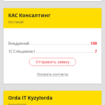
КАС Консалтинг
КАС Консалтинг
Костанай
г. Костанай, пр. Аль Фараби 65, оф. 601.
Подробнее
Внедрений
109
1С:Специалист
7
Отправить заявку
Отправить заявку
Показать контакты
Назад
Orda IT Kyzylorda
Orda IT Kyzylorda
Кызылорда