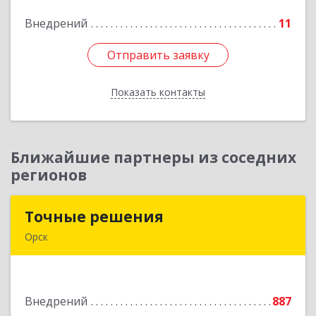
Подробнее
Внедрений
11
Отправить заявку
Отправить заявку
Показать контакты
Назад
Ближайшие партнеры из соседних
регионов
Точные решения
Точные решения
Орск
462403, Оренбургская обл, Орск г,
Краматорская ул, дом № 2Б, пом.3, этаж 1, офис
2
Внедрений
887