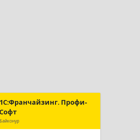
1С:Франчайзинг. Профи-
1С:Франчайзинг. Профи-
Софт
Софт
Байконур
468320, Байконур г, Ленина ул, дом №
10, кв.1+2+3