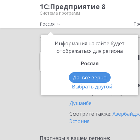
1С:Предприятие 8
Система программ
Россия
Пр
Главная
1С:Бухгалтерия 8
Выбор партнёра
Информация на сайте будет
отображаться для региона
1С:Бухгалтерия
Россия
в Таджикистане
Да, все верно
Ознакомьтесь с информацио
Выбрать другой
или внедрение продукта.
Душанбе
Смотрите также:
Азербайдж
Эстония
Партнеры в вашем регионе: