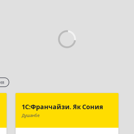
ия
t
1С:Франчайзи. Як Сония
1С:Франчайзи. Як Сония
Душанбе
ы
Республика Таджикистан, 734013, г.
7
Душанбе, ул. Нисор Мухаммад 5/5