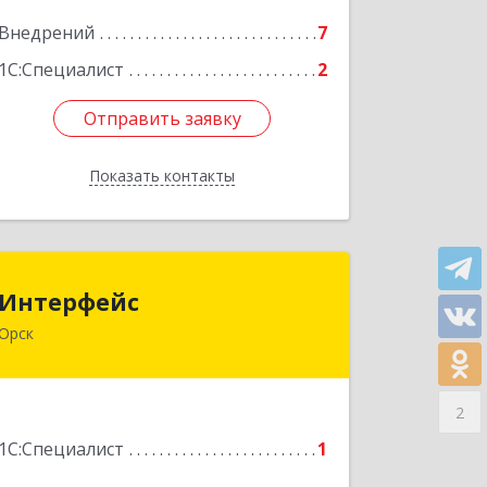
Внедрений
7
Подробнее
1С:Специалист
2
Отправить заявку
Отправить заявку
Показать контакты
Назад
Интерфейс
Интерфейс
Орск
462404, Оренбургская обл, Орск г,
Кутузова ул, дом № 19
2
Подробнее
1С:Специалист
1