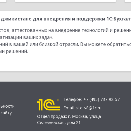
джикистане для внедрения и поддержки 1С:Бухгалт
стов, аттестованных на внедрение технологий и решен
атизации ваших задач.
ий в вашей или близкой отрасли. Вы можете обратитьс
ми решений.
Телефон:
+7 (495) 737-92-57
льности
Email:
site_v8@1c.ru
 сайту
Отдел продаж:
г. Москва
,
улица
Селезнёвская, дом 21