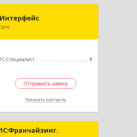
Интерфейс
Интерфейс
Орск
462404, Оренбургская обл, Орск г,
Кутузова ул, дом № 19
Подробнее
1С:Специалист
1
Отправить заявку
Отправить заявку
Показать контакты
Назад
1С:Франчайзинг.
1С:Франчайзинг.