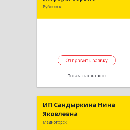
Рубцовск
658204, Алтайский край, Рубцовск г
Алтайская ул, дом № 
Подробне
Отправить заявку
Отправить заявку
Показать контакты
Назад
ИП Сандыркина Нина
ИП Сандыркина Нин
Яковлевна
Яковлевн
Медногорск
462270, Оренбургская обл