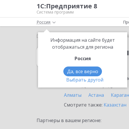
1С:Предприятие 8
Система программ
Россия
Пр
Главная
1С:Бухгалтерия 8
Выбор партнёра
Информация на сайте будет
отображаться для региона
1С:Бухгалтерия
Россия
в Шымкенте
Да, все верно
Ознакомьтесь с информацио
Выбрать другой
или внедрение продукта.
Алматы
Астана
Карага
Смотрите также:
Казахстан
Партнеры в вашем регионе: