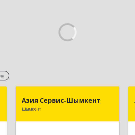
ия
р
Азия Сервис-Шымкент
Азия Сервис-Шымкент
"
Шымкент
Республика Казахстан, ЮКО,
Шымкент, Майлы Кожа, дом № 70
.
5
Подробнее