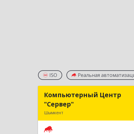
ISO
Реальная автоматизац
Компьютерный Центр
Компьютерный Цент
"Сервер"
"Сервер
Шымкент
Казахстан, 160000, г. Шымкент, ул
Казыбек-Би, д.