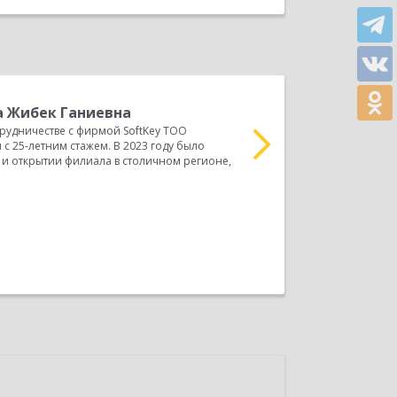
 Жибек Ганиевна
К
трудничестве с фирмой SoftKey ТОО
д
с 25-летним стажем. В 2023 году было
ОТЗЫВ ОБ АВТОМАТИЗАЦ
и открытии филиала в столичном регионе,
дошкольная организация
партнерства. Детский сад
Прочитать весь отзыв