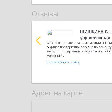
Отзывы
тер
ШИШКИНА Тать
1С:Фреш» Наша компания
управляюшая
ов. О сервисе
ОТЗЫВ о проекте по автоматизации ИП Ши
ведущее предприятие региона по ремонту
электрооборудования и технического обс
компания...
Прочитать весь отзыв
Адрес на карте