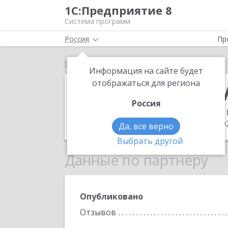
1С:Предприятие 8
Система программ
Россия
Пр
Главная
фирма SoftKey ИП Бубенчиков
Информация на сайте будет
фирма SoftKe
отображаться для региона
Россия
Адрес:
071402 Республика Казахстан 
Телефон:
7 (7222) 363000, +77760 540
Да, все верно
Выбрать другой
Данные по партнеру
Опубликовано
Отзывов