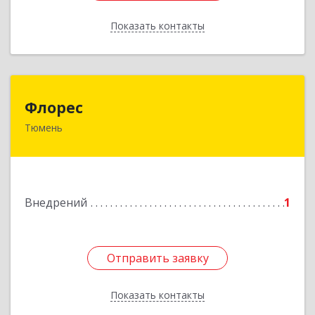
Показать контакты
Назад
Флорес
Флорес
Тюмень
625007, Тюменская обл, Тюмень г,
Энергостроителей ул, дом № 22, кв.146
Подробнее
Внедрений
1
Отправить заявку
Отправить заявку
Показать контакты
Назад