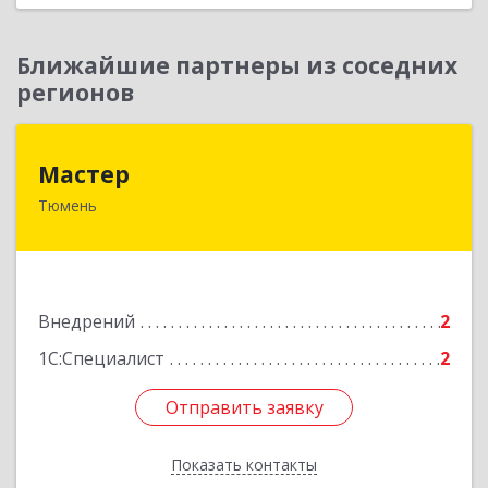
Ближайшие партнеры из соседних
регионов
Мастер
Мастер
Тюмень
625018, Тюменская обл, Тюмень г, Кремлевская
ул, дом № 114, кв.170
Подробнее
Внедрений
2
1С:Специалист
2
Отправить заявку
Отправить заявку
Показать контакты
Назад