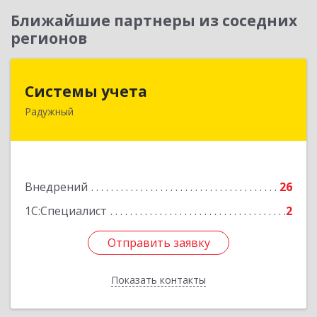
Ближайшие партнеры из соседних
регионов
Системы учета
Системы учета
Радужный
628462, Ханты-Мансийский Автономный округ
- Югра АО, Радужный г, 3-й мкр, дом № 1
Подробнее
Внедрений
26
1С:Специалист
2
Отправить заявку
Отправить заявку
Показать контакты
Назад