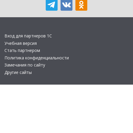
Вход для партнеров 1С
Учебная версия
Стать партнером
Политика конфиденциальности
Замечания по сайту
Другие сайты
Телефон:
+7 (495) 737-92-57
Email:
site_v8@1c.ru
Отдел продаж:
г. Москва
,
улица Селезнёвская, дом 21