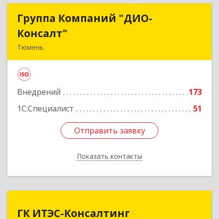
Группа Компаний "ДИО-
Группа Компаний "ДИО-
Консалт"
Консалт"
Тюмень
625048, Тюменская обл, Тюмень г, Салтыкова-
Щедрина ул, дом № 58, корпус 1
Внедрений
173
Подробнее
1С:Специалист
51
Отправить заявку
Отправить заявку
Показать контакты
Назад
ГК ИТЭС-Консалтинг
ГК ИТЭС-Консалтинг