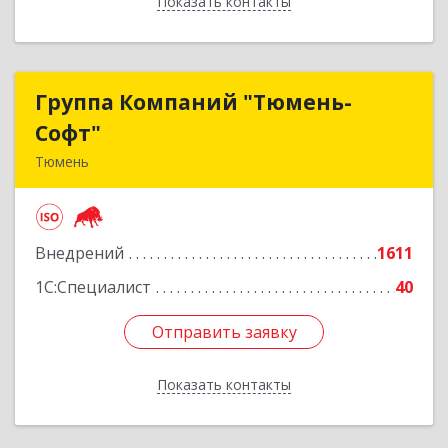
Показать контакты
Назад
Группа Компаний "Тюмень-
Группа Компаний "Тюмень-
Софт"
Софт"
Тюмень
625048, Тюменская обл, Тюмень г, Салтыкова-
Щедрина ул, дом № 44/4
Внедрений
1611
Подробнее
1С:Специалист
40
Отправить заявку
Отправить заявку
Показать контакты
Назад