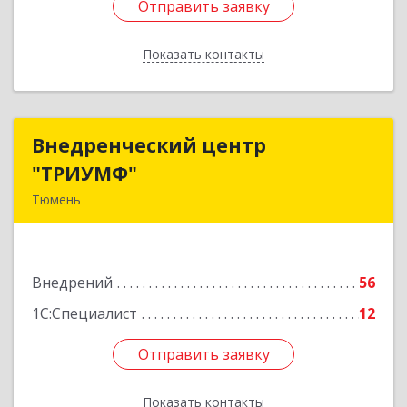
Отправить заявку
Отправить заявку
Показать контакты
Назад
Внедренческий центр
Внедренческий центр
"ТРИУМФ"
"ТРИУМФ"
Тюмень
625003, Тюменская обл, Тюмень г, Советская
ул, дом № 3, оф.25
Внедрений
56
Подробнее
1С:Специалист
12
Отправить заявку
Отправить заявку
Показать контакты
Назад