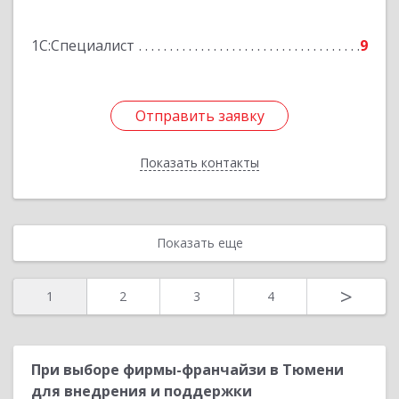
Подробнее
1С:Специалист
9
Отправить заявку
Отправить заявку
Показать контакты
Назад
Показать еще
>
1
2
3
4
При выборе фирмы-франчайзи в Тюмени
для внедрения и поддержки