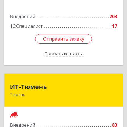
Подробнее
Внедрений
203
1С:Специалист
17
Отправить заявку
Отправить заявку
Показать контакты
Назад
ИТ-Тюмень
ИТ-Тюмень
Тюмень
625000, Тюменская обл, Тюмень г, Грибоедова,
дом № 13, корпус 2
Подробнее
Внедрений
83