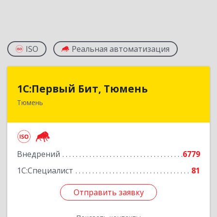
ISO
Реальная автоматизация
1С:Первый Бит, Тюмень
1С:Первый Бит, Тюмень
Тюмень
625000, Тюменская обл, Тюмень г, Республики
ул, дом № 61, оф.712
Подробнее
Внедрений
6779
1С:Специалист
81
Отправить заявку
Отправить заявку