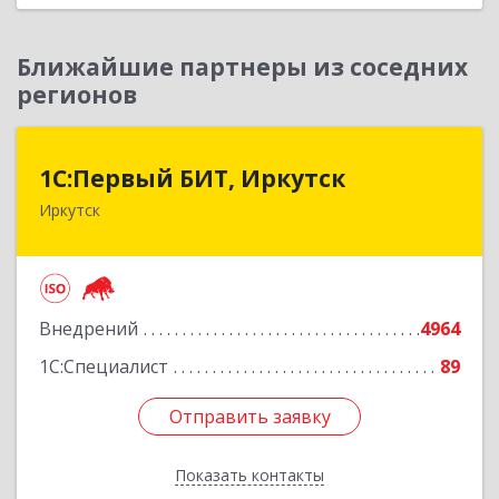
Ближайшие партнеры из соседних
регионов
1С:Первый БИТ, Иркутск
1С:Первый БИТ, Иркутск
Иркутск
664007, Иркутская обл, Иркутск г, Декабрьских
Событий ул, дом № 125, оф.500
Подробнее
Внедрений
4964
1С:Специалист
89
Отправить заявку
Отправить заявку
Показать контакты
Назад