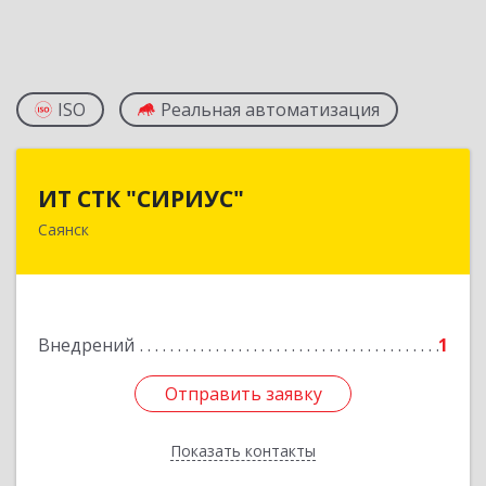
ISO
Реальная автоматизация
ИТ СТК "СИРИУС"
ИТ СТК "СИРИУС"
Саянск
666303, Иркутская обл, Саянск г, Юбилейный
мкр, дом № 38
Подробнее
Внедрений
1
Отправить заявку
Отправить заявку
Показать контакты
Назад