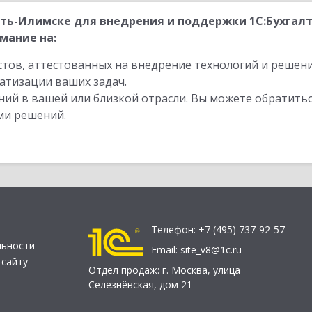
сть-Илимске для внедрения и поддержки 1С:Бухгал
мание на:
стов, аттестованных на внедрение технологий и решен
атизации ваших задач.
ий в вашей или близкой отрасли. Вы можете обратитьс
ми решений.
Телефон:
+7 (495) 737-92-57
льности
Email:
site_v8@1c.ru
 сайту
Отдел продаж:
г. Москва
,
улица
Селезнёвская, дом 21