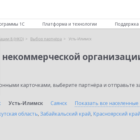
ограммы 1С
Платформа и технологии
Поддержка 
ации 8 (НКО)
Выбор партнёра
Усть-Илимск
я некоммерческой организации
нными карточками, выберите партнёра и отправьте за
к
Усть-Илимск
Саянск
Показать все населенные
утская область
,
Забайкальский край
,
Красноярский кра