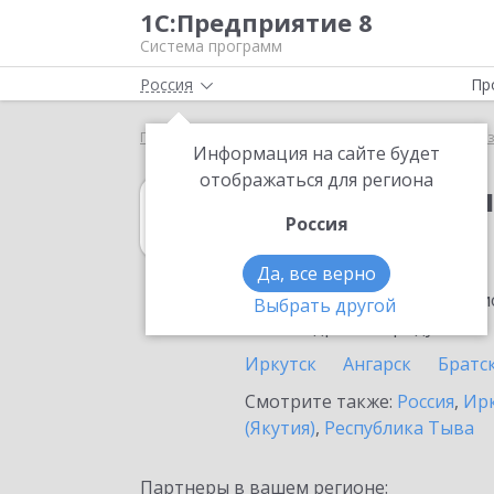
1С:Предприятие 8
Система программ
Россия
Пр
Главная
1С:Бухгалтерия некоммерческой организ
Информация на сайте будет
отображаться для региона
1С:Бухгалтери
Россия
в Усть-Илимске
Да, все верно
Ознакомьтесь с информацио
Выбрать другой
или внедрение продукта.
Иркутск
Ангарск
Братс
Смотрите также:
Россия
,
Ирк
(Якутия)
,
Республика Тыва
Партнеры в вашем регионе: