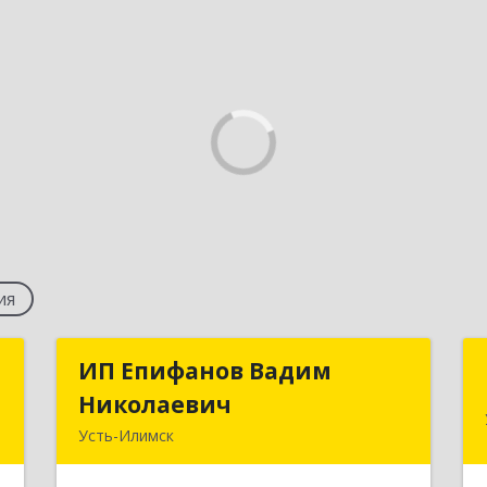
ия
П
ИП Епифанов Вадим
ИП Епифанов Вадим
Николаевич
Николаевич
,
Усть-Илимск
1
666682, Иркутская обл, Усть-Илимск г,
Белградская ул, дом № 11, кв.22