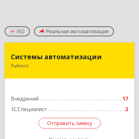
ISO
Реальная автоматизация
Системы автоматизации
Системы автоматизации
Рыбинск
152934, Ярославская обл, Рыбинский р-н,
Рыбинск г, Кирова ул, дом № 9
Подробнее
Внедрений
17
1С:Специалист
2
Отправить заявку
Отправить заявку