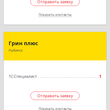
Отправить заявку
Отправить заявку
Показать контакты
Назад
Грин плюс
Грин плюс
Рыбинск
152901, Ярославская обл, Рыбинский р-н,
Рыбинск г, Красная пл, дом № 4
Подробнее
1С:Специалист
1
Отправить заявку
Отправить заявку
Показать контакты
Назад