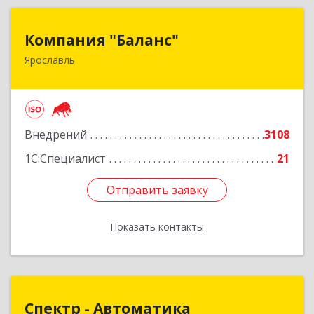
Компания "Баланс"
Компания "Баланс"
Ярославль
150014, Ярославская обл, Ярославль г, Свободы
ул, дом № 87А
Подробнее
Внедрений
3108
1С:Специалист
21
Отправить заявку
Отправить заявку
Показать контакты
Назад
Спектр - Автоматика
Спектр - Автоматика