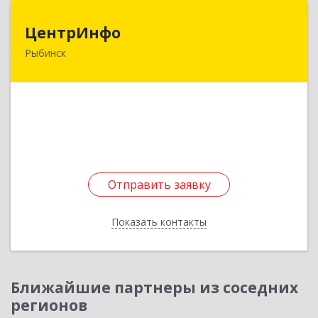
ЦентрИнфо
ЦентрИнфо
Рыбинск
152901, Ярославская обл, Рыбинский р-н,
Рыбинск г, Ломоносова ул, дом № 1
Подробнее
Отправить заявку
Отправить заявку
Показать контакты
Назад
Ближайшие партнеры из соседних
регионов