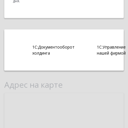
дня.
1С:Документооборот
1С:Управление
холдинга
нашей фирмой
Адрес на карте