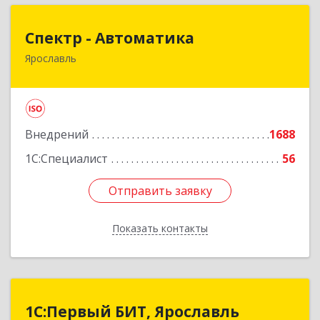
Спектр - Автоматика
Спектр - Автоматика
Ярославль
150054, Ярославская обл, Ярославль г, Щапова
ул, дом № 20, оф.503
Подробнее
Внедрений
1688
1С:Специалист
56
Отправить заявку
Отправить заявку
Показать контакты
Назад
1С:Первый БИТ, Ярославль
1С:Первый БИТ, Ярославль