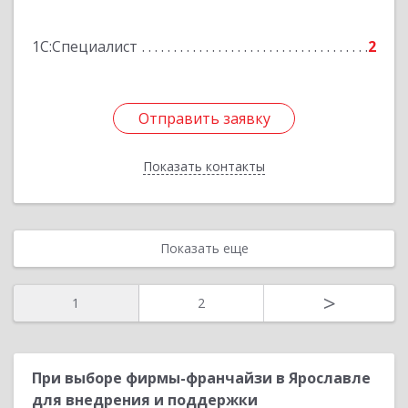
Семибратово рп, Октябрьская ул, дом № 9,
кв.63
1С:Специалист
2
Подробнее
Отправить заявку
Отправить заявку
Показать контакты
Назад
Показать еще
>
1
2
При выборе фирмы-франчайзи в Ярославле
для внедрения и поддержки