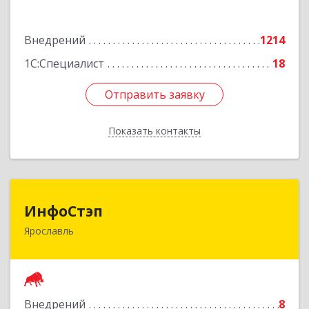
Подробнее
Внедрений
1214
1С:Специалист
18
Отправить заявку
Отправить заявку
Показать контакты
Назад
ИнфоСтэп
ИнфоСтэп
Ярославль
150054, Ярославская обл, Ярославль г, Ленина
пр-кт, дом № 44, оф.311
Подробнее
Внедрений
8