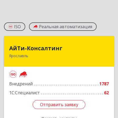
ISO
Реальная автоматизация
АйТи-Консалтинг
АйТи-Консалтинг
Ярославль
150007, Ярославская обл, Ярославль г, Урочская
ул, дом № 19, пом.28
Подробнее
Внедрений
1787
1С:Специалист
62
Отправить заявку
Отправить заявку