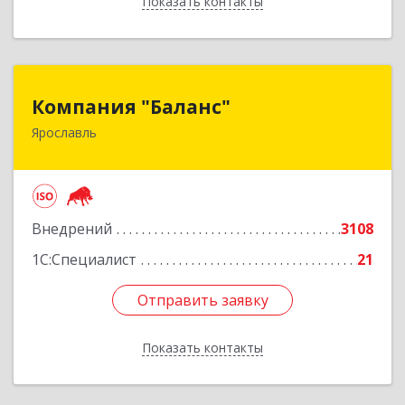
Показать контакты
Назад
Компания "Баланс"
Компания "Баланс"
Ярославль
150014, Ярославская обл, Ярославль г, Свободы
ул, дом № 87А
Подробнее
Внедрений
3108
1С:Специалист
21
Отправить заявку
Отправить заявку
Показать контакты
Назад