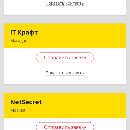
Показать контакты
Отправить заявку
Назад
IT Крафт
IT Крафт
Магадан
685031, Магаданская обл, Магадан г,
Наровчатова ул, дом № 20
Отправить заявку
Подробнее
Показать контакты
Отправить заявку
Назад
NetSecret
NetSecret
Москва
105082, Москва г, вн.тер.г. муниципальный
округ Басманный, Фридриха Энгельса ул, дом
Отправить заявку
№ 75, строение 3, пом.1/1