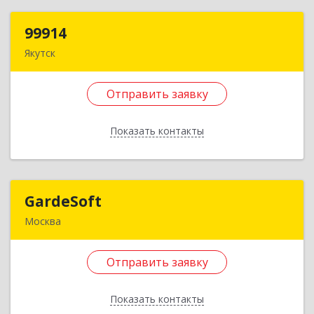
Назад
99914
99914
Якутск
677007, Саха /Якутия/ Респ, Якутск г, Иосифа
Николаева (Тускул мкр.) ул, дом № 49
Отправить заявку
Подробнее
Показать контакты
Отправить заявку
Назад
GardeSoft
GardeSoft
Москва
117587, Москва г, Варшавское ш, дом № 125,
строение 18
Отправить заявку
Подробнее
Показать контакты