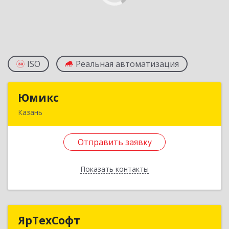
ISO
Реальная автоматизация
Юмикс
Юмикс
Казань
420087, Татарстан Респ, Казань г, Гвардейская
ул, дом № 59, кв.115
Отправить заявку
Подробнее
Показать контакты
Отправить заявку
Назад
ЯрТехСофт
ЯрТехСофт