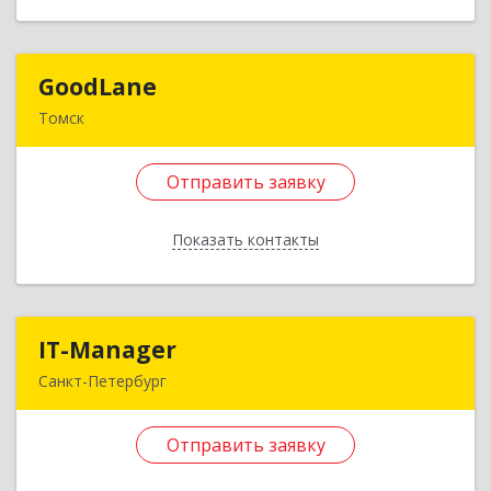
Отправить заявку
Назад
GoodLane
GoodLane
Томск
634050, Томская обл, Томск г, Гагарина ул, дом
№ 19, оф.1.8
Отправить заявку
Подробнее
Показать контакты
Отправить заявку
Назад
IT-Manager
IT-Manager
Санкт-Петербург
196233, Санкт-Петербург г, Витебский пр-кт,
дом № 99, корпус 2, литера А, кв.367
Отправить заявку
Подробнее