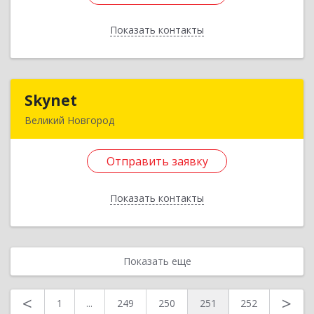
Показать контакты
Подробнее
Отправить заявку
Skynet
Skynet
Назад
Великий Новгород
173024, Новгородская обл, Великий Новгород
г, Александра Корсунова пр-кт, дом № 28А,
Отправить заявку
оф.317
Показать контакты
Подробнее
Отправить заявку
Показать еще
Назад
<
>
1
...
249
250
251
252