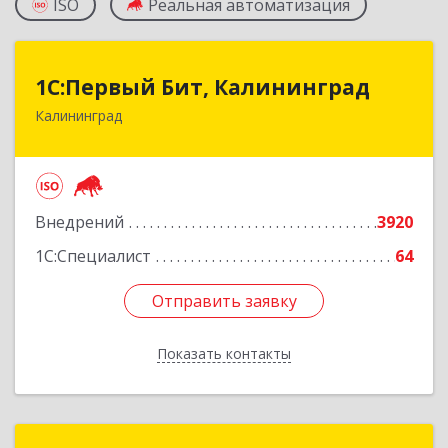
ISO
Реальная автоматизация
1С:Первый Бит, Калининград
1С:Первый Бит, Калининград
Калининград
236006, Калининградская обл, Калининград г,
Ленинский пр-кт, дом № 30
Подробнее
Внедрений
3920
1С:Специалист
64
Отправить заявку
Отправить заявку
Показать контакты
Назад