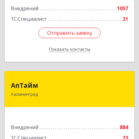
Внедрений
1057
Подробнее
1С:Специалист
21
Отправить заявку
Отправить заявку
Показать контакты
Назад
АпТайм
АпТайм
Калининград
236023, Калининградская обл, Калининград г,
Космонавта Леонова ул, дом № 60Б
Подробнее
Внедрений
884
1С:Специалист
23