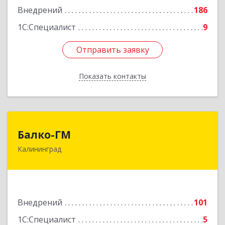
Внедрений
186
Подробнее
1С:Специалист
9
Отправить заявку
Отправить заявку
Показать контакты
Назад
Балко-ГМ
Балко-ГМ
Калининград
236022, Калининградская обл, Калининград г,
Москвина ул, дом № 1
Подробнее
Внедрений
101
1С:Специалист
5