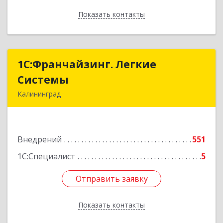
Показать контакты
Назад
1С:Франчайзинг. Легкие
1С:Франчайзинг. Легкие
Системы
Системы
Калининград
236000, Калининградская обл, Калининград г,
Геологическая ул, дом № 1, оф.34
Внедрений
551
Подробнее
1С:Специалист
5
Отправить заявку
Отправить заявку
Показать контакты
Назад