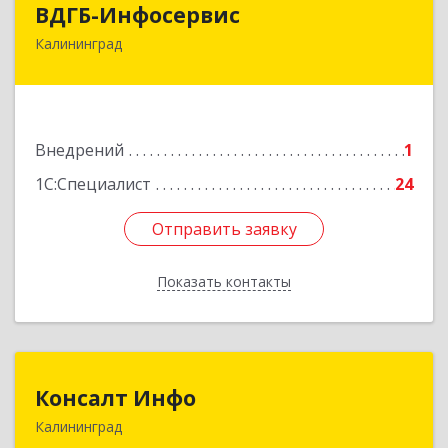
ВДГБ-Инфосервис
Калининград
236029, Калининградская обл, Калининград г,
Земельная ул, дом № 12, кв.19
Подробнее
Внедрений
1
1С:Специалист
24
Отправить заявку
Отправить заявку
Показать контакты
Назад
Консалт Инфо
Консалт Инфо
Калининград
236006, Калининградская обл, Калининград г,