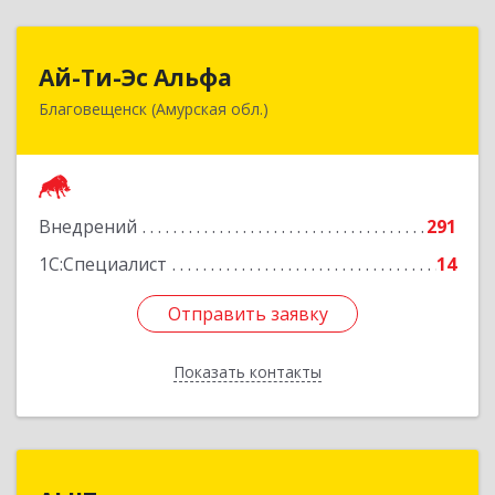
Ай-Ти-Эс Альфа
Ай-Ти-Эс Альфа
Благовещенск (Амурская обл.)
675000, Амурская обл, Благовещенск г, Зейская
ул, дом № 134, оф.515
Подробнее
Внедрений
291
1С:Специалист
14
Отправить заявку
Отправить заявку
Показать контакты
Назад
ALIIT