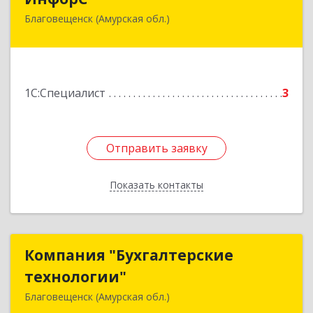
Благовещенск (Амурская обл.)
675000, Амурская обл, Благовещенск г, Фрунзе
ул, дом № 91
Подробнее
1С:Специалист
3
Отправить заявку
Отправить заявку
Показать контакты
Назад
Компания "Бухгалтерские
Компания "Бухгалтерские
технологии"
технологии"
Благовещенск (Амурская обл.)
675000, Амурская обл, Благовещенск г,