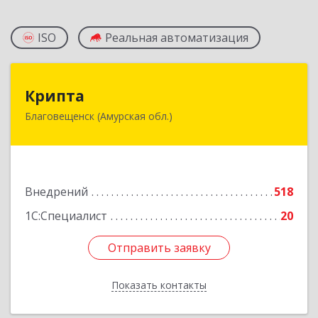
ISO
Реальная автоматизация
Крипта
Крипта
Благовещенск (Амурская обл.)
675000, Амурская обл, Благовещенск г,
Амурская ул, дом № 236, оф.7-8
Подробнее
Внедрений
518
1С:Специалист
20
Отправить заявку
Отправить заявку
Показать контакты
Назад