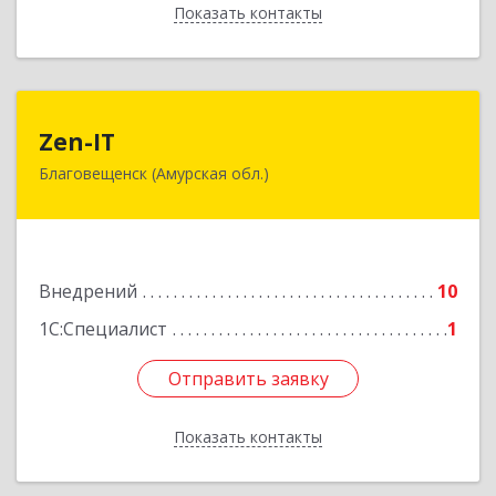
Показать контакты
Назад
Zen-IT
Zen-IT
Благовещенск (Амурская обл.)
675016, Амурская обл, Благовещенск г,
Калинина ул, дом № 129, кв.102
Подробнее
Внедрений
10
1С:Специалист
1
Отправить заявку
Отправить заявку
Показать контакты
Назад