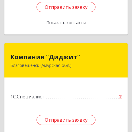
Отправить заявку
Отправить заявку
Показать контакты
Назад
Компания "Диджит"
Компания "Диджит"
Благовещенск (Амурская обл.)
675000, Амурская обл, Благовещенск г, Зейская
ул, дом № 156/2, кв.410
Подробнее
1С:Специалист
2
Отправить заявку
Отправить заявку