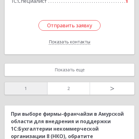
1С:Специалист
1
Отправить заявку
Отправить заявку
Показать контакты
Назад
Показать еще
>
1
2
При выборе фирмы-франчайзи в Амурской
области для внедрения и поддержки
1С:Бухгалтерии некоммерческой
организации 8 (НКО), обратите